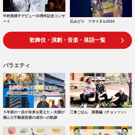
中村美律子デビュー30周年記念コンサ
丘みどり リサイタル2024
ート
歌舞伎・演劇・音楽・落語一覧
バラエティ
５年前の一歩が未来を変えた～夫婦が
三食ごはん 旌善編（チョンソン）
掴んだ不動産投資の成功への軌跡