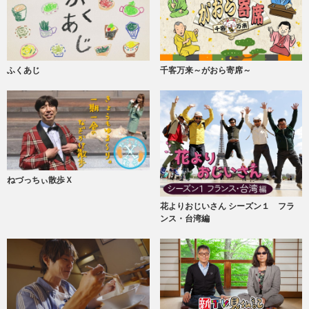
ふくあじ
千客万来～がおら寄席～
ねづっちぃ散歩Ｘ
花よりおじいさん シーズン１ フラ
ンス・台湾編