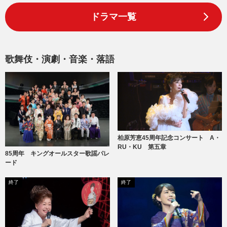
ドラマ一覧
歌舞伎・演劇・音楽・落語
柏原芳恵45周年記念コンサート A・
RU・KU 第五章
85周年 キングオールスター歌謡パレ
ード
終了
終了