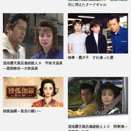
石に消えたヌードギャル
検事・霞夕子 すれ違った愛
混浴露天風呂連続殺人９ 宇奈月温泉
―黒部峡谷―大牧温泉
独孤伽羅～皇后の願い～
混浴露天風呂連続殺人１０ 阿寒湖―