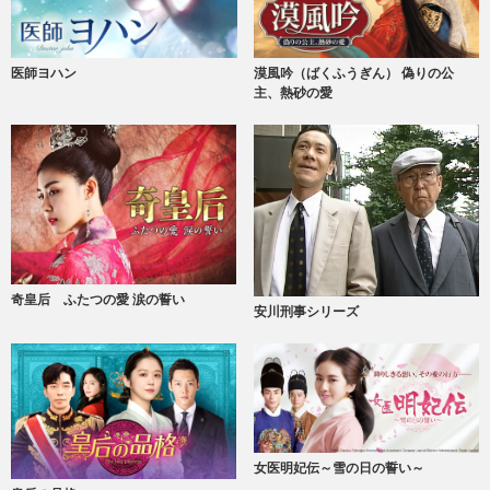
医師ヨハン
漠風吟（ばくふうぎん） 偽りの公
主、熱砂の愛
奇皇后 ふたつの愛 涙の誓い
安川刑事シリーズ
女医明妃伝～雪の日の誓い～