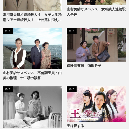
山村美紗サスペンス 女相続人連続殺
人事件
混浴露天風呂連続殺人４ 女子大生秘
湯ツアー連続殺人！ 上州路に消えた
ヌードギャル
終了
終了
保険調査員 蒲田吟子
山村美紗サスペンス 不倫調査員・由
美の推理 十二秒の誤算
終了
終了
王は愛する