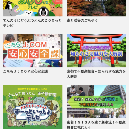
てんのうじどうぶつえんのＺＯＯっと
森と渓谷のごちそう
テレビ
こちらＪ：ＣＯＭ安心安全課
京都で不動産投資～知られざる魅力を
大解剖
密着！ＮＩＳＡを凌ぐ新潮流！不動産
投資に挑む人々