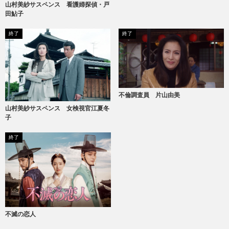
山村美紗サスペンス 看護婦探偵・戸
田鮎子
終了
終了
不倫調査員 片山由美
山村美紗サスペンス 女検視官江夏冬
子
終了
不滅の恋人