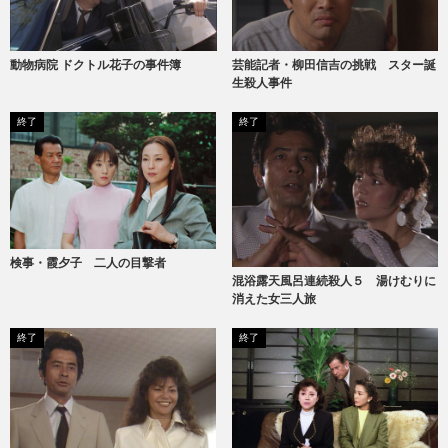
動物病院 ドクトル花子の事件簿
芸能記者・柳田信吉の挑戦 スター誕
生殺人事件
終了
終了
検事・霞夕子 二人の目撃者
混浴露天風呂連続殺人５ 湯けむりに
消えた女三人旅
終了
終了