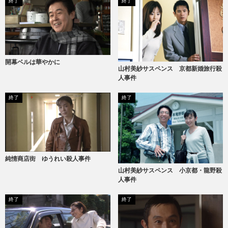
終了
終了
開幕ベルは華やかに
山村美紗サスペンス 京都新婚旅行殺
人事件
終了
終了
純情商店街 ゆうれい殺人事件
山村美紗サスペンス 小京都・龍野殺
人事件
終了
終了