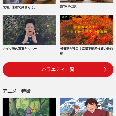
新TV見仏記
太陽、京都で麺食らう。
終了
ナイツ塙の東葛ヤッホー
投資家が注目！京都不動産投資の最前
線
バラエティ一覧
アニメ・特撮