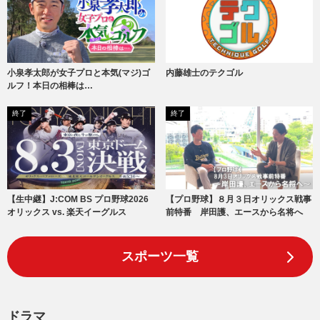
小泉孝太郎が女子プロと本気(マジ)ゴ
内藤雄士のテクゴル
ルフ！本日の相棒は…
終了
終了
【生中継】J:COM BS プロ野球2026
【プロ野球】８月３日オリックス戦事
オリックス vs. 楽天イーグルス
前特番 岸田護、エースから名将へ
スポーツ一覧
ドラマ