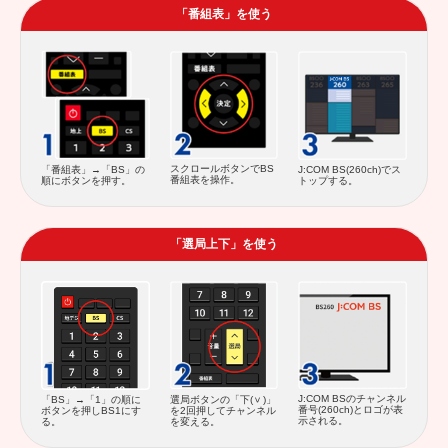
「番組表」を使う
スクロールボタンでBS
「番組表」→「BS」の
J:COM BS(260ch)でス
番組表を操作。
順にボタンを押す。
トップする。
「選局上下」を使う
J:COM BSのチャンネル
「BS」→「1」の順に
選局ボタンの「下(
)」
番号(260ch)とロゴが表
ボタンを押しBS1にす
を2回押してチャンネル
示される。
る。
を変える。