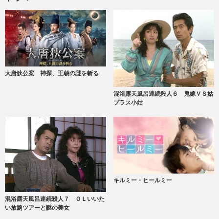
大唐狄公案 神探、王朝の謎を斬る
混浴露天風呂連続殺人６ 鬼嫁ＶＳ姑
プラス小姑
キルミー・ヒールミー
混浴露天風呂連続殺人７ ＯＬいいた
い放題ツアーと謎の美女