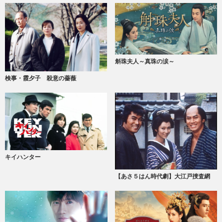
斛珠夫人～真珠の涙～
検事・霞夕子 殺意の薔薇
キイハンター
【あさ５はん時代劇】大江戸捜査網