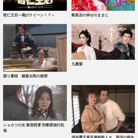
哲仁王后～俺がクイーン！？～
劉皇后の仰せのままに
九重紫
渡り番頭 鏡善太郎の推理
ショカツの女 新宿西署 刑事課強行犯
係
混浴露天風呂連続殺人８ 那須の殺生