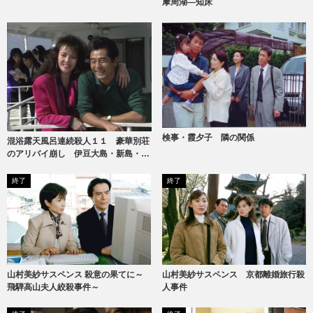
摩周湖―知床
検事・霞夕子 隣の関係
混浴露天風呂連続殺人１１ 豪華別荘
のアリバイ崩し 伊豆大島・新島・式
根島
終了
終了
山村美紗サスペンス 京都離婚旅行殺
山村美紗サスペンス 殺意の果てに～
人事件
飛騨高山夫人絞殺事件～