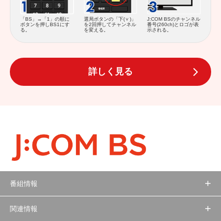
J:COM BSのチャンネル
「BS」→「1」の順に
選局ボタンの「下(
)」
番号(260ch)とロゴが表
ボタンを押しBS1にす
を2回押してチャンネル
示される。
る。
を変える。
詳しく見る
番組情報
関連情報