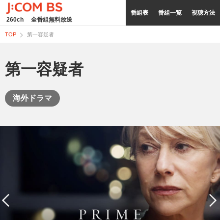
番組表
番組一覧
視聴方法
260ch
全番組無料放送
TOP
第一容疑者
第一容疑者
海外ドラマ