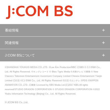
番組情報
関連情報
J:COM BSについて
©SHANGHAI YOUHUG MEDIA CO.,LTD. ©Lee Kim Production/MBC ⒸSBS © CJ ENM Co.,
Ltd, All Rights Reserved. ©キングレコード © Bliss Tigris Media ©大映テレビ ©東映 © New
Classics Television Entertainment Investment Company Limited Chinese Entertainment Tianjin
Limited Ⓒ日活 ©CJ ENM Co., Ltd, All Rights Reserved ©日活 ©カンテレ ©PDS ©NIPPON
ANIMATION CO.,LTD. Ⓒ東映 Licensed by KBS Media Ltd.(C)2017 KBS.All rights
reserved/STUDIO DRAGON CORPORATION © STUDIO DRAGON CORPORATION ©2022
Youku Information Technology (Beijing) Co., Ltd. All Rights Reserved.
© JCOM BS Co.,Ltd.