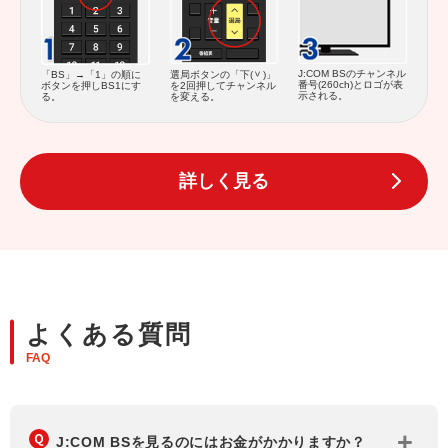
J:COM BSのチャンネル
「BS」→「1」の順に
選局ボタンの「下(
)」
番号(260ch)とロゴが表
ボタンを押しBS1にす
を2回押してチャンネル
示される。
る。
を変える。
詳しく見る
よくある質問
FAQ
J:COM BSを見るのにはお金がかかりますか？