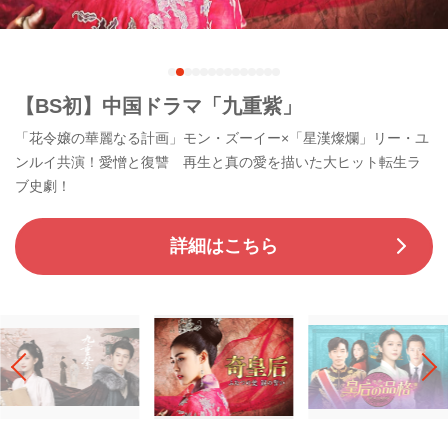
韓国ドラマ「奇皇后 ふたつの愛 涙の誓い」
ハ・ジウォン×チュ・ジンモ×チ・チャンウク！巨大な世界帝国を
37年間も揺るがした実在の女性、奇皇后の生涯を壮大に描く歴史
ドラマ！
詳細はこちら