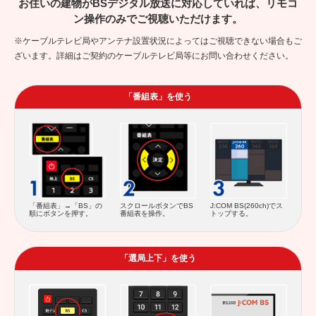
お住いの建物がBSデジタル放送に対応していれば、リモコ
ン操作のみでご視聴いただけます。
※ケーブルテレビ局やアンテナ設置状況によってはご視聴できない場合もご
ざいます。詳細はご契約のケーブルテレビ局等にお問い合わせください。
「番組表」を使う
スクロールボタンでBS
「番組表」→「BS」の
J:COM BS(260ch)でス
番組表を操作。
順にボタンを押す。
トップする。
「選局上下」を使う