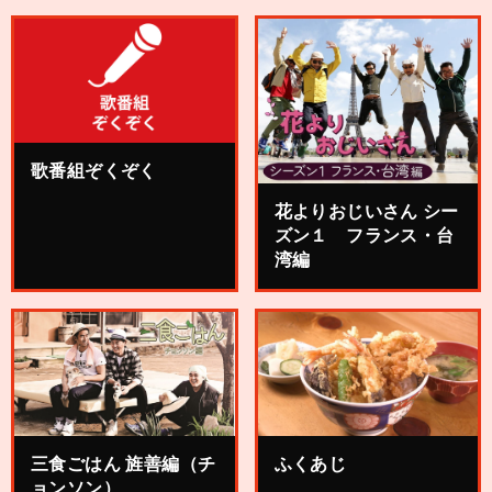
歌番組ぞくぞく
花よりおじいさん シー
ズン１ フランス・台
湾編
三食ごはん 旌善編（チ
ふくあじ
ョンソン）