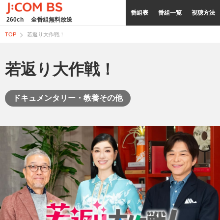
番組表
番組一覧
視聴方法
260ch
全番組無料放送
TOP
若返り大作戦！
若返り大作戦！
ドキュメンタリー・教養その他