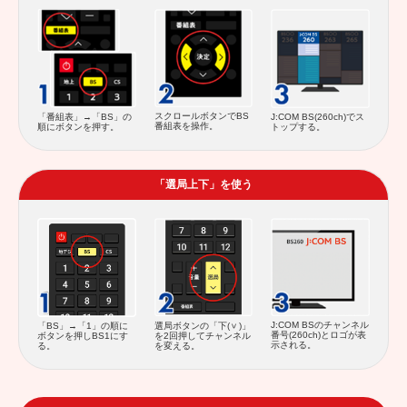
スクロールボタンでBS
「番組表」→「BS」の
J:COM BS(260ch)でス
番組表を操作。
順にボタンを押す。
トップする。
「選局上下」を使う
J:COM BSのチャンネル
「BS」→「1」の順に
選局ボタンの「下(
)」
番号(260ch)とロゴが表
ボタンを押しBS1にす
を2回押してチャンネル
示される。
る。
を変える。