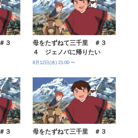
:30
:00
:30
＃３
母をたずねて三千里 ＃３
４ ジェノバに帰りたい
8月12日(水) 21:00 〜
＃３
母をたずねて三千里 ＃３