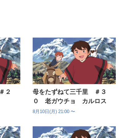
:00
:30
:00
:30
:00
:30
＃２
母をたずねて三千里 ＃３
:00
０ 老ガウチョ カルロス
:30
8月10日(月) 21:00 〜
:00