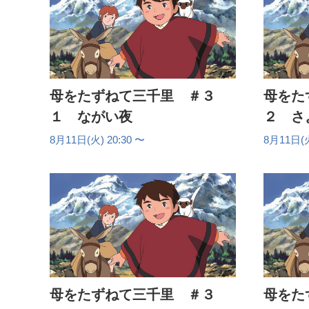
母をたずねて三千里 ＃３
母をた
１ ながい夜
２ さ
8月11日(火) 20:30 〜
8月11日(火
母をたずねて三千里 ＃３
母をた