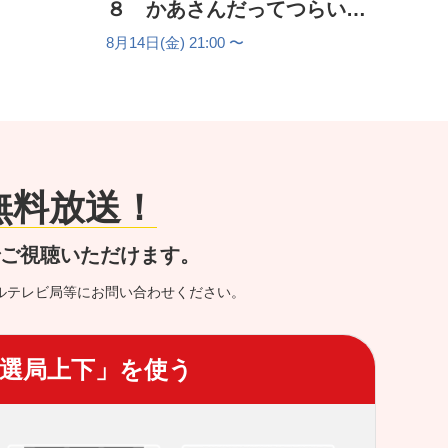
８ かあさんだってつらいの
に
8月14日(金) 21:00 〜
が無料放送！
でご視聴いただけます。
ルテレビ局等にお問い合わせください。
選局上下」を使う