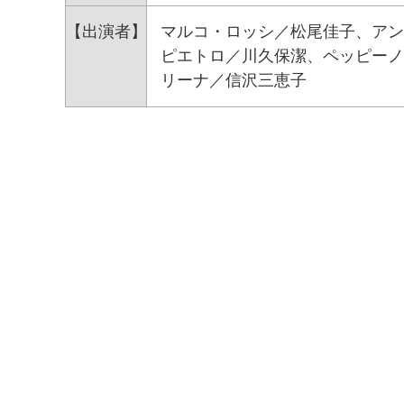
【出演者】
マルコ・ロッシ／松尾佳子、アン
ピエトロ／川久保潔、ペッピーノ
リーナ／信沢三恵子