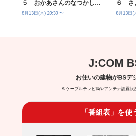
５ おかあさんのなつかしい
６ さ
文字
カ
8月13日(木) 20:30 〜
8月13日(木
J:COM
お住いの建物がBSデ
※ケーブルテレビ局やアンテナ設置状
「番組表」を使