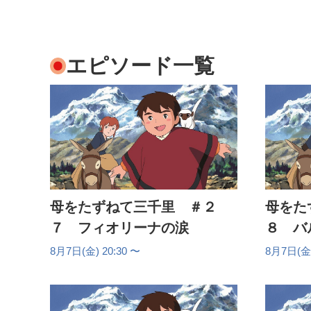
エピソード一覧
母をたずねて三千里 ＃２
母をた
７ フィオリーナの涙
８ バ
8月7日(金) 20:30 〜
8月7日(金)