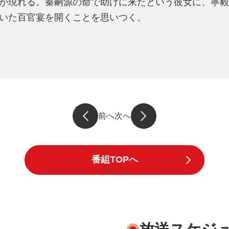
が現れる。秦嗣源の命で助けに来たという彼女に、寧毅
いた百官宴を開くことを思いつく。
前へ
次へ
番組TOPへ