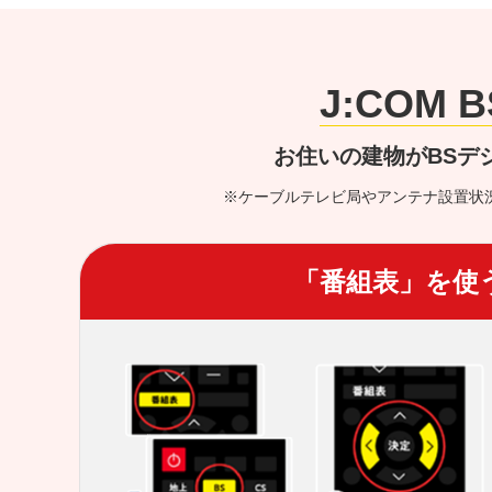
J:COM
お住いの建物がBSデ
※ケーブルテレビ局やアンテナ設置状
「番組表」を使