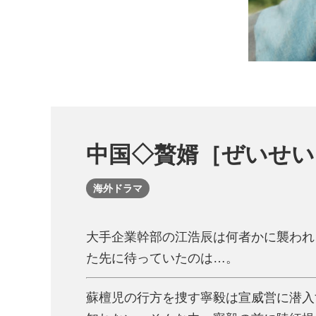
中国◇贅婿［ぜいせい
海外ドラマ
大手企業幹部の江浩辰は何者かに襲われ
た先に待っていたのは…。
蘇檀児の行方を捜す寧毅は宣威営に潜入