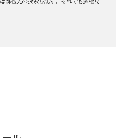
は蘇檀児の捜索を託す。それでも蘇檀児