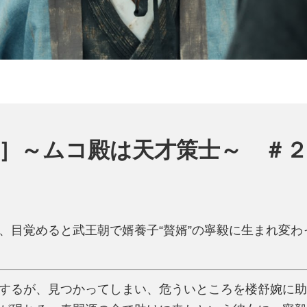
］～ムコ殿は天才策士～ ＃２
、目覚めると武王朝で婿養子“贅婿”の寧毅に生まれ変
するが、見つかってしまい、危ういところを楼舒婉に助