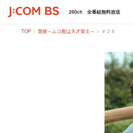
260ch
全番組無料放送
TOP
贅婿～ムコ殿は天才策士～
＃２６