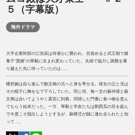
５（字幕版）
海外ドラマ
大手企業幹部の江浩辰は何者かに襲われ、目覚めると武王朝で婿
養子“贅婿”の寧毅に生まれ変わっていた。夫婦で協力し困難を乗
り越えた先に待っていたのは…。
楼舒婉は自ら進んで鮑文翰の元へと身を寄せる。彼女の父と兄は
その様子に胸をなで下ろしていた。同じ頃、無一文の蘇仲堪と蘇
文興は歩いてようやく霖安に到着。同情した門番に食べ物を恵ん
でもらう始末だった。一方、寧毅と学友たちは劉西瓜の目を盗ん
で今度こそ脱出しようとするが、蘇檀児が賊に連れ去られたと知
って…。