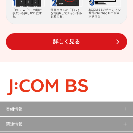
J:COM BSのチャンネル
「BS」→「1」の順に
選局ボタンの「下(
)」
番号(260ch)とロゴが表
ボタンを押しBS1にす
を2回押してチャンネル
示される。
る。
を変える。
詳しく見る
番組情報
関連情報