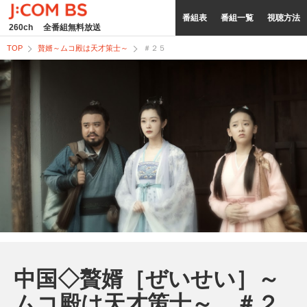
番組表
番組一覧
視聴方法
260ch
全番組無料放送
TOP
贅婿～ムコ殿は天才策士～
＃２５
中国◇贅婿［ぜいせい］～
ムコ殿は天才策士～ ＃２