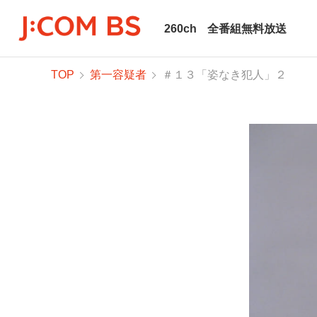
260ch
全番組無料放送
TOP
第一容疑者
＃１３「姿なき犯人」２