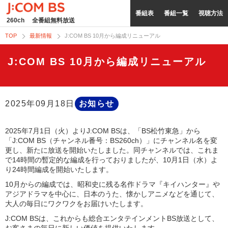
番組表
番組一覧
視聴方法
260ch
全番組無料放送
TOP
最新情報
J:COM BS 10月から編成リニューアル
J:COM BS 10月から編成リニューアル
2025年09月18日
お知らせ
2025年7月1日（火）よりJ:COM BSは、「BS松竹東急」から
「J:COM BS（チャンネル番号：BS260ch）」にチャンネル名を変
更し、新たに放送を開始いたしました。同チャンネルでは、これま
で14時間の暫定的な編成を行っておりましたが、10月1日（水）よ
り24時間編成を開始いたします。
10月からの編成では、昭和史に残る名作ドラマ『キイハンター』や
アジアドラマを中心に、日本のうた、懐かしアニメなどを通じて、
大人の毎日にワクワクをお届けいたします。
J:COM BSは、これからも総合エンタテインメントBS放送として、