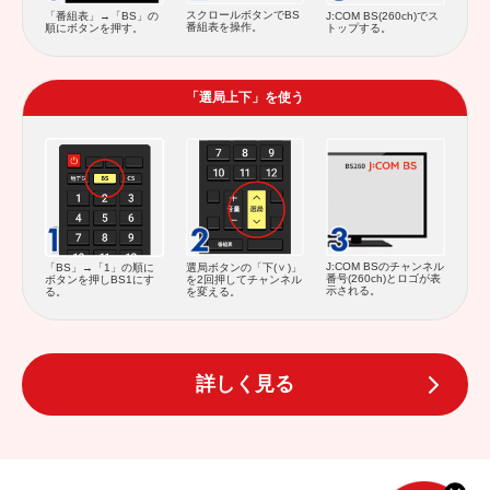
スクロールボタンでBS
「番組表」→「BS」の
J:COM BS(260ch)でス
番組表を操作。
順にボタンを押す。
トップする。
「選局上下」を使う
J:COM BSのチャンネル
「BS」→「1」の順に
選局ボタンの「下(
)」
番号(260ch)とロゴが表
ボタンを押しBS1にす
を2回押してチャンネル
示される。
る。
を変える。
詳しく見る