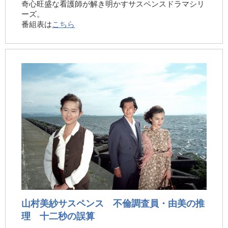
奇心旺盛な看護師が解き明かすサスペンスドラマシリ
ーズ。
番組表は
こちら
山村美紗サスペンス 不倫調査員・由美の推
理 十二秒の誤算