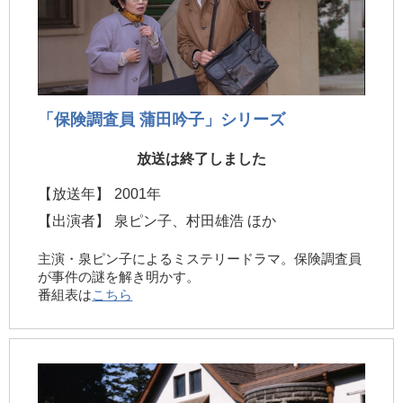
「保険調査員 蒲田吟子」シリーズ
放送は終了しました
【放送年】
2001年
【出演者】
泉ピン子、村田雄浩 ほか
主演・泉ピン子によるミステリードラマ。保険調査員
が事件の謎を解き明かす。
番組表は
こちら