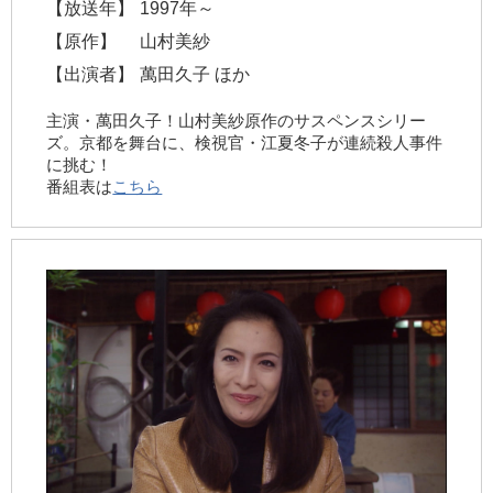
【放送年】
1997年～
【原作】
山村美紗
【出演者】
萬田久子 ほか
主演・萬田久子！山村美紗原作のサスペンスシリー
ズ。京都を舞台に、検視官・江夏冬子が連続殺人事件
に挑む！
番組表は
こちら