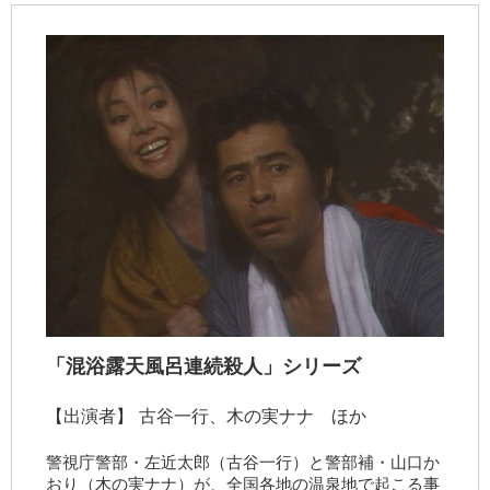
「混浴露天風呂連続殺人」シリーズ
【出演者】
古谷一行、木の実ナナ ほか
警視庁警部・左近太郎（古谷一行）と警部補・山口か
おり（木の実ナナ）が、全国各地の温泉地で起こる事