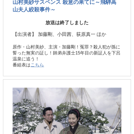
山村美紗サスペンス 殺意の果てに～飛騨高
山夫人絞殺事件～
放送は終了しました
【出演者】
加藤剛、小田茜、荻原真一 ほか
原作・山村美紗、主演・加藤剛！冤罪？殺人犯が孫に
誓った無実の証し！師弟弁護士15年目の新証人を下呂
温泉に追う！
番組表は
こちら