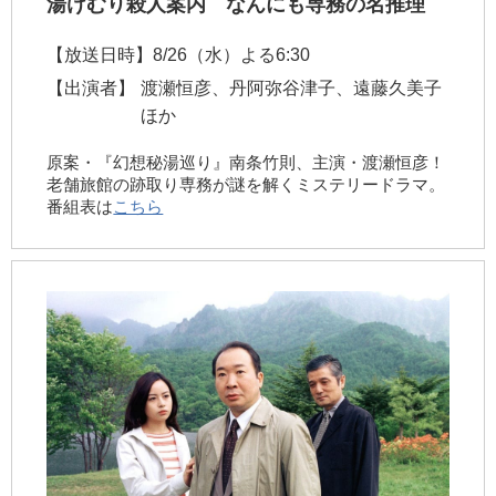
湯けむり殺人案内 なんにも専務の名推理
【放送日時】
8/26（水）よる6:30
【出演者】
渡瀬恒彦、丹阿弥谷津子、遠藤久美子
ほか
原案・『幻想秘湯巡り』南条竹則、主演・渡瀬恒彦！
老舗旅館の跡取り専務が謎を解くミステリードラマ。
番組表は
こちら