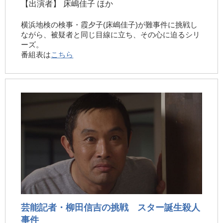
【出演者】
床嶋佳子 ほか
横浜地検の検事・霞夕子(床嶋佳子)が難事件に挑戦し
ながら、被疑者と同じ目線に立ち、その心に迫るシリ
ーズ。
番組表は
こちら
芸能記者・柳田信吉の挑戦 スター誕生殺人
事件