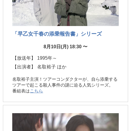
「早乙女千春の添乗報告書」シリーズ
8月10日(月) 18:30 〜
【放送年】
1995年～
【出演者】
名取裕子 ほか
名取裕子主演！ツアーコンダクターが、自ら添乗する
ツアーで起こる殺人事件の謎に迫る人気シリーズ。
番組表は
こちら