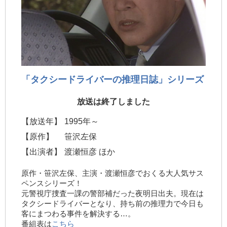
「タクシードライバーの推理日誌」シリーズ
放送は終了しました
【放送年】
1995年～
【原作】
笹沢左保
【出演者】
渡瀬恒彦 ほか
原作・笹沢左保、主演・渡瀬恒彦でおくる大人気サス
ペンスシリーズ！
元警視庁捜査一課の警部補だった夜明日出夫。現在は
タクシードライバーとなり、持ち前の推理力で今日も
客にまつわる事件を解決する…。
番組表は
こちら