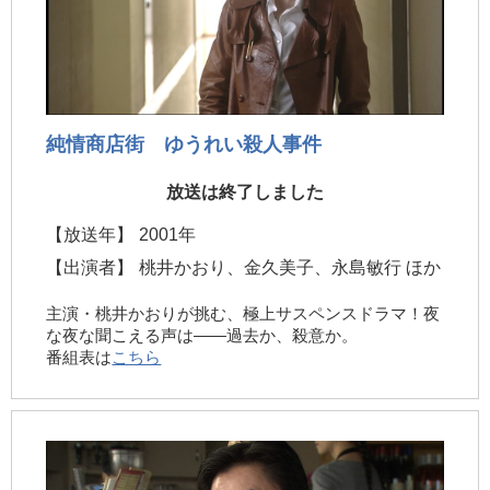
純情商店街 ゆうれい殺人事件
放送は終了しました
【放送年】
2001年
【出演者】
桃井かおり、金久美子、永島敏行 ほか
主演・桃井かおりが挑む、極上サスペンスドラマ！夜
な夜な聞こえる声は——過去か、殺意か。
番組表は
こちら