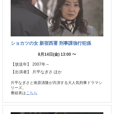
ショカツの女 新宿西署 刑事課強行犯係
8月14日(金) 13:00 〜
【放送年】
2007年～
【出演者】
片平なぎさ ほか
片平なぎさと南原清隆が共演する大人気刑事ドラマシ
リーズ。
番組表は
こちら