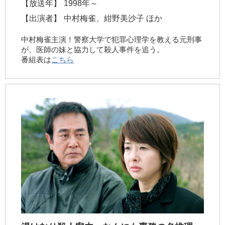
【放送年】
1998年～
【出演者】
中村梅雀、紺野美沙子 ほか
中村梅雀主演！警察大学で犯罪心理学を教える元刑事
が、医師の妹と協力して殺人事件を追う。
番組表は
こちら