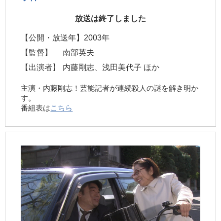
放送は終了しました
【公開・放送年】
2003年
【監督】
南部英夫
【出演者】
内藤剛志、浅田美代子 ほか
主演・内藤剛志！芸能記者が連続殺人の謎を解き明か
す。
番組表は
こちら