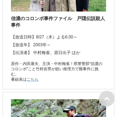
信濃のコロンボ事件ファイル 戸隠伝説殺人
事件
【放送日時】
8/27（木）よる6:30～
【放送年】
2003年～
【出演者】
中村梅雀、原日出子 ほか
原作・内田康夫、主演・中村梅雀！県警警部”信濃の
コロンボ”こと竹村岩男が鋭い推理力で難事件に挑
む。
番組表は
こちら