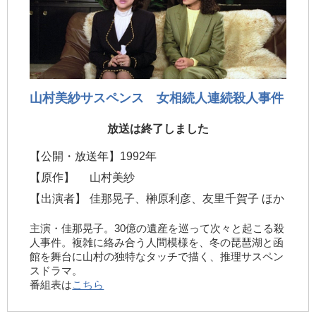
山村美紗サスペンス 女相続人連続殺人事件
放送は終了しました
【公開・放送年】
1992年
【原作】
山村美紗
【出演者】
佳那晃子、榊原利彦、友里千賀子 ほか
主演・佳那晃子。30億の遺産を巡って次々と起こる殺
人事件。複雑に絡み合う人間模様を、冬の琵琶湖と函
館を舞台に山村の独特なタッチで描く、推理サスペン
スドラマ。
番組表は
こちら