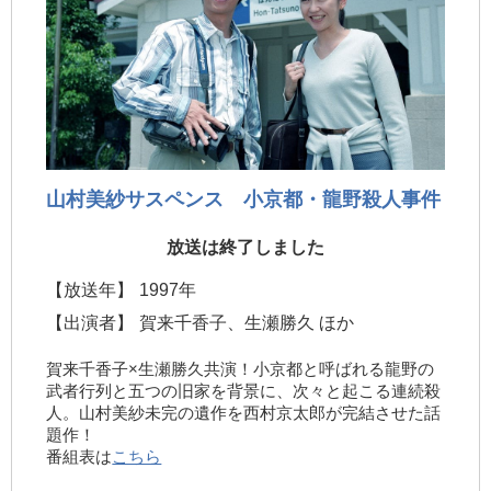
山村美紗サスペンス 小京都・龍野殺人事件
放送は終了しました
【放送年】
1997年
【出演者】
賀来千香子、生瀬勝久 ほか
賀来千香子×生瀬勝久共演！小京都と呼ばれる龍野の
武者行列と五つの旧家を背景に、次々と起こる連続殺
人。山村美紗未完の遺作を西村京太郎が完結させた話
題作！
番組表は
こちら