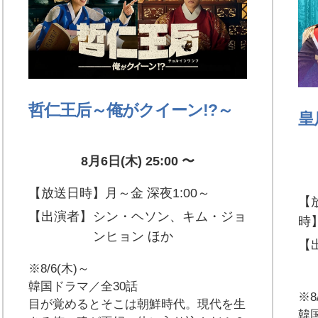
哲仁王后～俺がクイーン!?～
皇
8月6日(木) 25:00 〜
【放送日時】
月～金 深夜1:00～
【
【出演者】
シン・ヘソン、キム・ジョ
時
ンヒョン ほか
【
※8/6(木)～
韓国ドラマ／全30話
※8
目が覚めるとそこは朝鮮時代。現代を生
韓