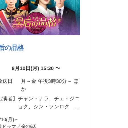
后の品格
8月10日(月) 15:30 〜
放送日
月～金 午後3時30分～ ほ
】
か
出演者】
チャン・ナラ、チェ・ジニ
ョク、シン・ソンロク ほ
か
/10(月)～
国ドラマ／全26話