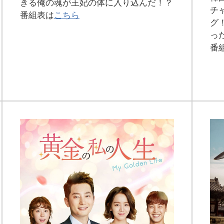
きる俺の魂が王妃の体に入り込んだ！？
チ
番組表は
こちら
グ
っ
番