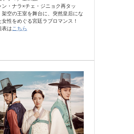
ャン・ナラ×チェ・ジニョク再タッ
！架空の王室を舞台に、突然皇后にな
た女性をめぐる宮廷ラブロマンス！
組表は
こちら