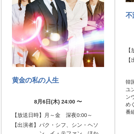
不
【
【
黄金の私の人生
韓
ユ
ン
8月6日(木) 24:00 〜
め
番
【放送日時】
月～金 深夜0:00～
【出演者】
パク・シフ、シン・ヘソ
ン、イ・テファン ほか