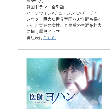
※8/5(水)～
韓国ドラマ／全51話
ハ・ジウォン×チュ・ジンモ×チ・チャ
ンウク！巨大な世界帝国を37年間も揺る
がした実在の女性、奇皇后の生涯を壮大
に描く歴史ドラマ！
番組表は
こちら