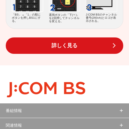
J:COM BSのチャンネル
「BS」→「1」の順に
選局ボタンの「下(
)」
番号(260ch)とロゴが表
ボタンを押しBS1にす
を2回押してチャンネル
示される。
る。
を変える。
詳しく見る
番組情報
関連情報