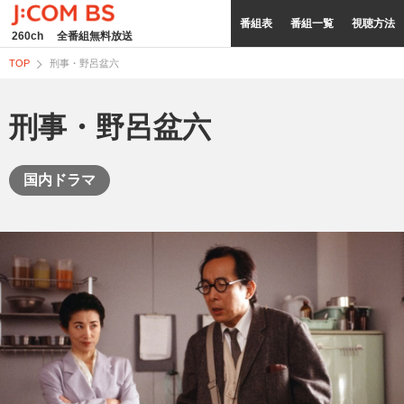
番組表
番組一覧
視聴方法
260ch
全番組無料放送
TOP
刑事・野呂盆六
刑事・野呂盆六
国内ドラマ