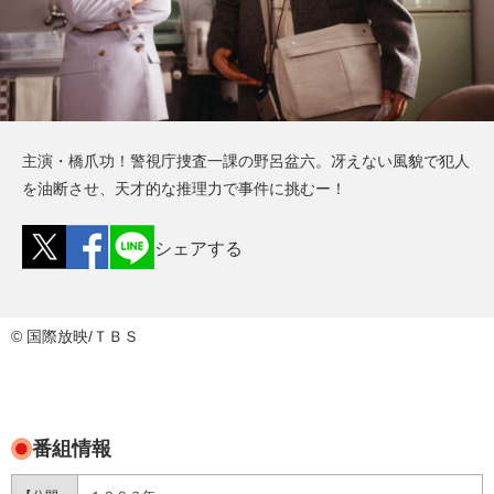
主演・橋爪功！警視庁捜査一課の野呂盆六。冴えない風貌で犯人
を油断させ、天才的な推理力で事件に挑むー！
シェアする
© 国際放映/ＴＢＳ
番組情報