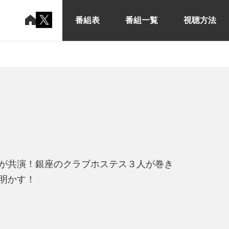
番組表
番組一覧
視聴方法
が共演！銀座のクラブホステス３人が巻き
明かす！