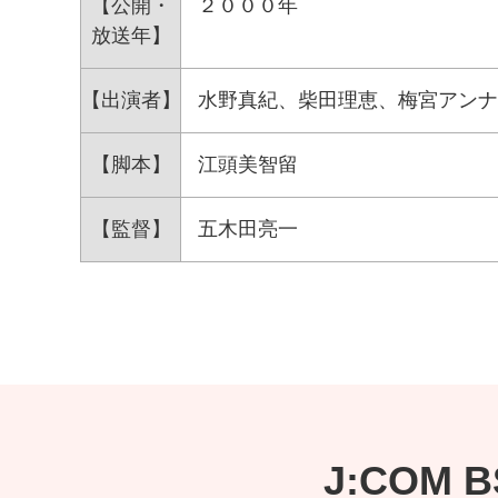
【公開・
２０００年
放送年】
【出演者】
水野真紀、柴田理恵、梅宮アンナ
【脚本】
江頭美智留
【監督】
五木田亮一
J:COM