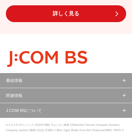
詳しく見る
番組情報
関連情報
J:COM BSについて
©スカイA ©テレパック Ⓒ2015 MBC ©ユニオン映画 ©Shenzhen Tencent Computer Systems
Company Limited ©東映 ©日活 ⒸSBS © Bliss Tigris Media ©Lee Kim Production/MBC ©PDS ©