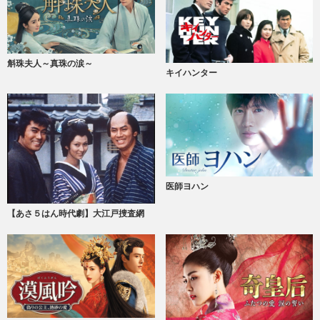
斛珠夫人～真珠の涙～
キイハンター
医師ヨハン
【あさ５はん時代劇】大江戸捜査網