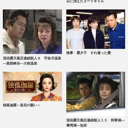
石に消えたヌードギャル
検事・霞夕子 すれ違った愛
混浴露天風呂連続殺人９ 宇奈月温泉
―黒部峡谷―大牧温泉
独孤伽羅～皇后の願い～
混浴露天風呂連続殺人１０ 阿寒湖―
摩周湖―知床