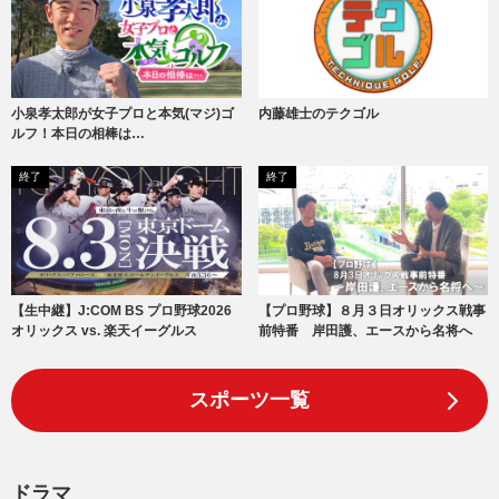
小泉孝太郎が女子プロと本気(マジ)ゴ
内藤雄士のテクゴル
ルフ！本日の相棒は…
終了
終了
【生中継】J:COM BS プロ野球2026
【プロ野球】８月３日オリックス戦事
オリックス vs. 楽天イーグルス
前特番 岸田護、エースから名将へ
スポーツ一覧
ドラマ