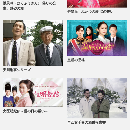
漠風吟（ばくふうぎん） 偽りの公
主、熱砂の愛
奇皇后 ふたつの愛 涙の誓い
皇后の品格
安川刑事シリーズ
女医明妃伝～雪の日の誓い～
早乙女千春の添乗報告書