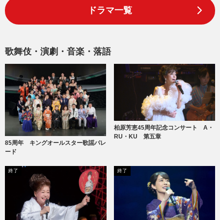
ドラマ一覧
歌舞伎・演劇・音楽・落語
柏原芳恵45周年記念コンサート A・
RU・KU 第五章
85周年 キングオールスター歌謡パレ
ード
終了
終了