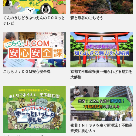
てんのうじどうぶつえんのＺＯＯっと
森と渓谷のごちそう
テレビ
こちらＪ：ＣＯＭ安心安全課
京都で不動産投資～知られざる魅力を
大解剖
密着！ＮＩＳＡを凌ぐ新潮流！不動産
投資に挑む人々