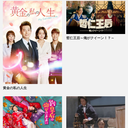
哲仁王后～俺がクイーン！？～
黄金の私の人生