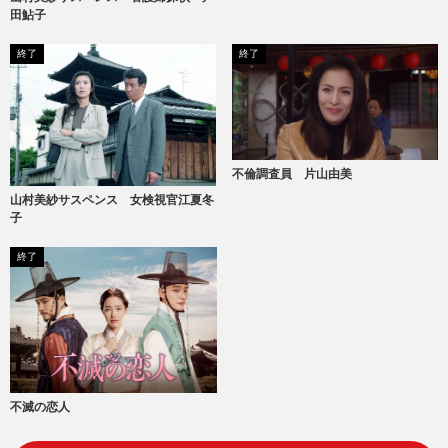
田鮎子
終了
終了
不倫調査員 片山由美
山村美紗サスペンス 女検視官江夏冬
子
終了
不滅の恋人