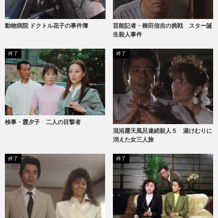
動物病院 ドクトル花子の事件簿
芸能記者・柳田信吉の挑戦 スター誕
生殺人事件
終了
終了
検事・霞夕子 二人の目撃者
混浴露天風呂連続殺人５ 湯けむりに
消えた女三人旅
終了
終了