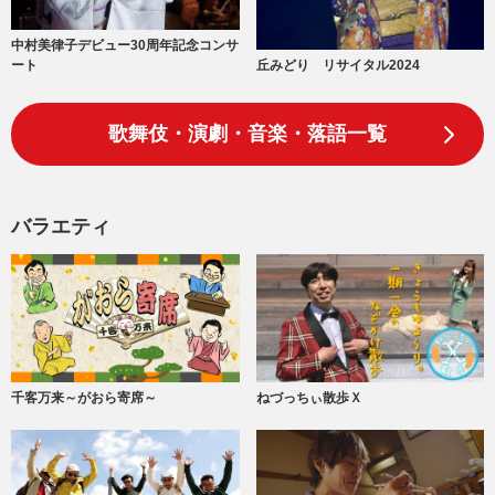
中村美律子デビュー30周年記念コンサ
丘みどり リサイタル2024
ート
歌舞伎・演劇・音楽・落語一覧
バラエティ
千客万来～がおら寄席～
ねづっちぃ散歩Ｘ