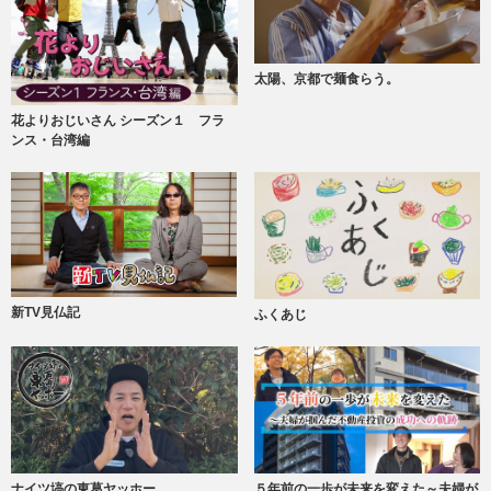
太陽、京都で麺食らう。
花よりおじいさん シーズン１ フラ
ンス・台湾編
新TV見仏記
ふくあじ
ナイツ塙の東葛ヤッホー
５年前の一歩が未来を変えた～夫婦が