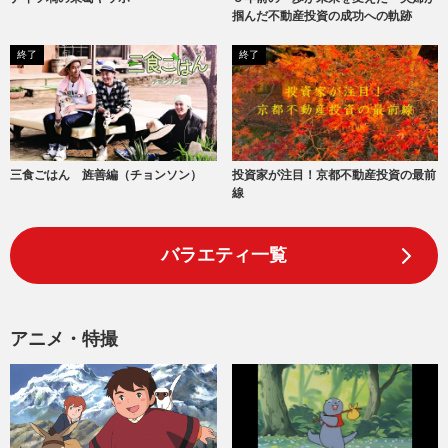
掴んだ不動産投資の成功への軌跡
終了
終了
三食ごはん 旌善編（チョンソン）
投資家が注目！京都不動産投資の最前
線
バラエティ一覧
アニメ・特撮