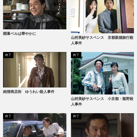
開幕ベルは華やかに
山村美紗サスペンス 京都新婚旅行殺
人事件
終了
終了
純情商店街 ゆうれい殺人事件
山村美紗サスペンス 小京都・龍野殺
人事件
終了
終了