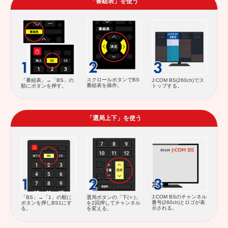
「番組表」を使う
スクロールボタンでBS
「番組表」→「BS」の
J:COM BS(260ch)でス
番組表を操作。
順にボタンを押す。
トップする。
「選局上下」を使う
J:COM BSのチャンネル
「BS」→「1」の順に
選局ボタンの「下(
)」
番号(260ch)とロゴが表
ボタンを押しBS1にす
を2回押してチャンネル
示される。
る。
を変える。