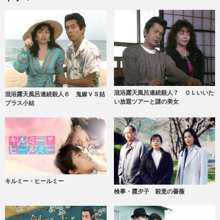
混浴露天風呂連続殺人７ ＯＬいいた
混浴露天風呂連続殺人６ 鬼嫁ＶＳ姑
い放題ツアーと謎の美女
プラス小姑
キルミー・ヒールミー
検事・霞夕子 殺意の薔薇