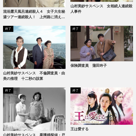
山村美紗サスペンス 女相続人連続殺
人事件
混浴露天風呂連続殺人４ 女子大生秘
湯ツアー連続殺人！ 上州路に消えた
ヌードギャル
終了
終了
保険調査員 蒲田吟子
山村美紗サスペンス 不倫調査員・由
美の推理 十二秒の誤算
終了
終了
王は愛する
山村美紗サスペンス 看護婦探偵・戸