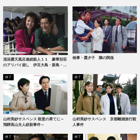
検事・霞夕子 隣の関係
混浴露天風呂連続殺人１１ 豪華別荘
のアリバイ崩し 伊豆大島・新島・式
根島
終了
終了
山村美紗サスペンス 京都離婚旅行殺
山村美紗サスペンス 殺意の果てに～
人事件
飛騨高山夫人絞殺事件～
終了
終了