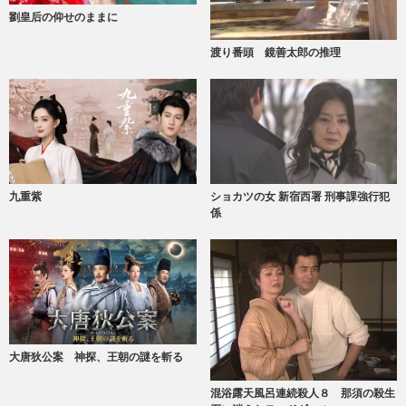
劉皇后の仰せのままに
渡り番頭 鏡善太郎の推理
九重紫
ショカツの女 新宿西署 刑事課強行犯
係
大唐狄公案 神探、王朝の謎を斬る
混浴露天風呂連続殺人８ 那須の殺生