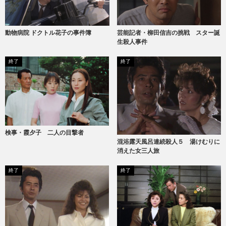
動物病院 ドクトル花子の事件簿
芸能記者・柳田信吉の挑戦 スター誕
生殺人事件
終了
終了
検事・霞夕子 二人の目撃者
混浴露天風呂連続殺人５ 湯けむりに
消えた女三人旅
終了
終了