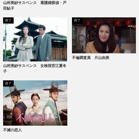
山村美紗サスペンス 看護婦探偵・戸
田鮎子
終了
終了
不倫調査員 片山由美
山村美紗サスペンス 女検視官江夏冬
子
終了
不滅の恋人