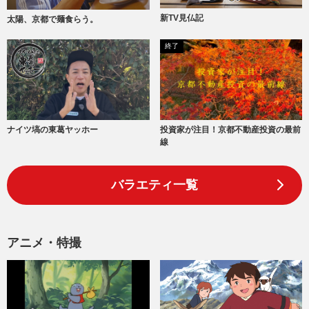
新TV見仏記
太陽、京都で麺食らう。
終了
ナイツ塙の東葛ヤッホー
投資家が注目！京都不動産投資の最前
線
バラエティ一覧
アニメ・特撮