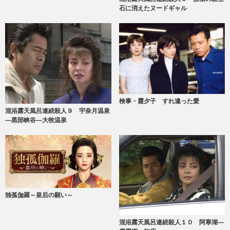
石に消えたヌードギャル
検事・霞夕子 すれ違った愛
混浴露天風呂連続殺人９ 宇奈月温泉
―黒部峡谷―大牧温泉
独孤伽羅～皇后の願い～
混浴露天風呂連続殺人１０ 阿寒湖―