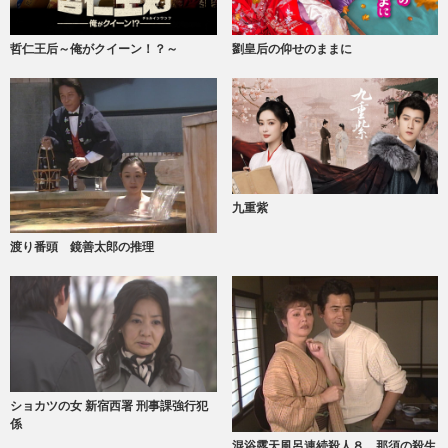
哲仁王后～俺がクイーン！？～
劉皇后の仰せのままに
九重紫
渡り番頭 鏡善太郎の推理
ショカツの女 新宿西署 刑事課強行犯
係
混浴露天風呂連続殺人８ 那須の殺生