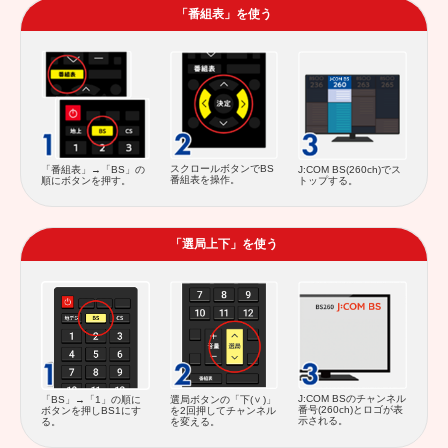
「番組表」を使う
スクロールボタンでBS
「番組表」→「BS」の
J:COM BS(260ch)でス
番組表を操作。
順にボタンを押す。
トップする。
「選局上下」を使う
J:COM BSのチャンネル
「BS」→「1」の順に
選局ボタンの「下(
)」
番号(260ch)とロゴが表
ボタンを押しBS1にす
を2回押してチャンネル
示される。
る。
を変える。