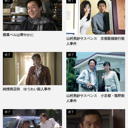
終了
終了
開幕ベルは華やかに
山村美紗サスペンス 京都新婚旅行殺
人事件
終了
終了
純情商店街 ゆうれい殺人事件
山村美紗サスペンス 小京都・龍野殺
人事件
終了
終了