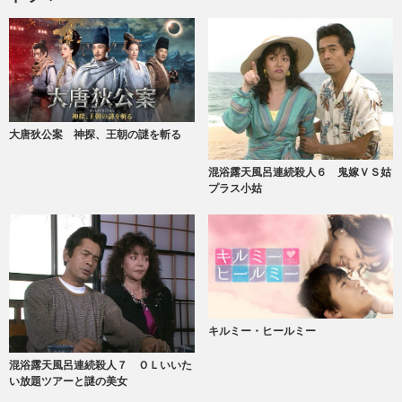
大唐狄公案 神探、王朝の謎を斬る
混浴露天風呂連続殺人６ 鬼嫁ＶＳ姑
プラス小姑
キルミー・ヒールミー
混浴露天風呂連続殺人７ ＯＬいいた
い放題ツアーと謎の美女