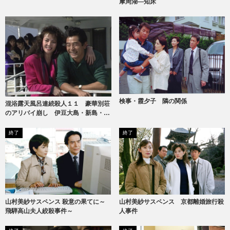
摩周湖―知床
検事・霞夕子 隣の関係
混浴露天風呂連続殺人１１ 豪華別荘
のアリバイ崩し 伊豆大島・新島・式
根島
終了
終了
山村美紗サスペンス 京都離婚旅行殺
山村美紗サスペンス 殺意の果てに～
人事件
飛騨高山夫人絞殺事件～