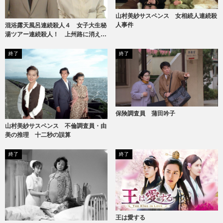
山村美紗サスペンス 女相続人連続殺
人事件
混浴露天風呂連続殺人４ 女子大生秘
湯ツアー連続殺人！ 上州路に消えた
ヌードギャル
終了
終了
保険調査員 蒲田吟子
山村美紗サスペンス 不倫調査員・由
美の推理 十二秒の誤算
終了
終了
王は愛する