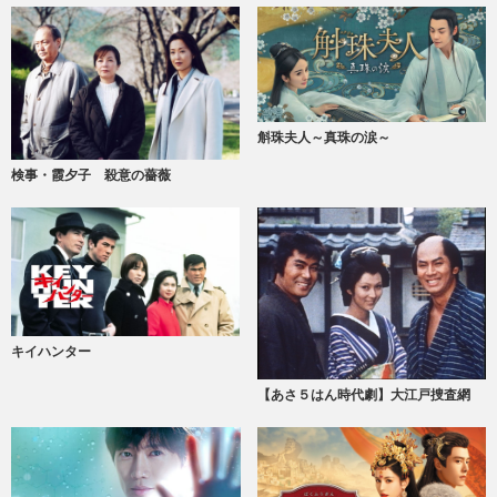
斛珠夫人～真珠の涙～
検事・霞夕子 殺意の薔薇
キイハンター
【あさ５はん時代劇】大江戸捜査網