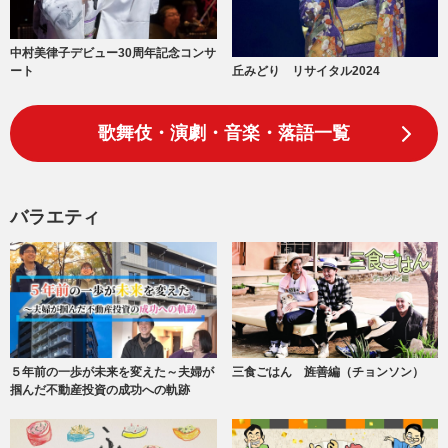
中村美律子デビュー30周年記念コンサ
丘みどり リサイタル2024
ート
歌舞伎・演劇・音楽・落語一覧
バラエティ
５年前の一歩が未来を変えた～夫婦が
三食ごはん 旌善編（チョンソン）
掴んだ不動産投資の成功への軌跡