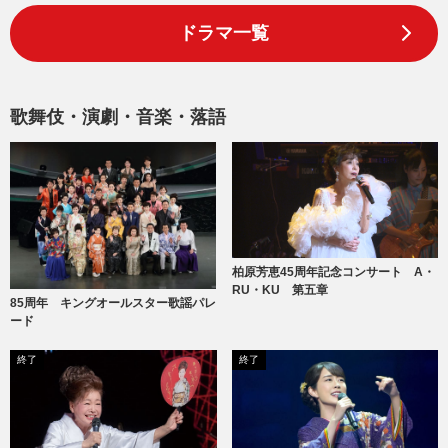
ドラマ一覧
歌舞伎・演劇・音楽・落語
柏原芳恵45周年記念コンサート A・
RU・KU 第五章
85周年 キングオールスター歌謡パレ
ード
終了
終了