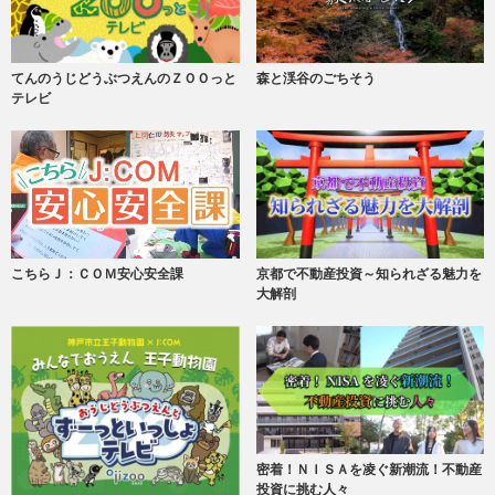
てんのうじどうぶつえんのＺＯＯっと
森と渓谷のごちそう
テレビ
こちらＪ：ＣＯＭ安心安全課
京都で不動産投資～知られざる魅力を
大解剖
密着！ＮＩＳＡを凌ぐ新潮流！不動産
投資に挑む人々