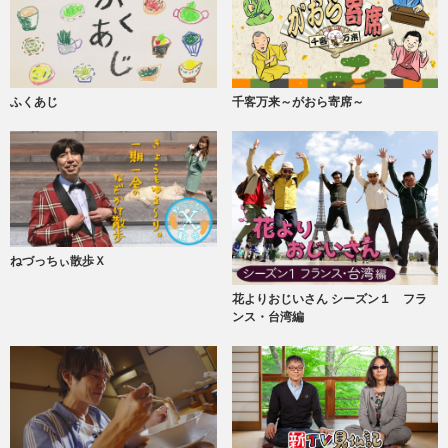
ふくあじ
千客万来～がおら寄席～
ねづっちぃ散歩Ｘ
花よりおじいさん シーズン１ フラ
ンス・台湾編