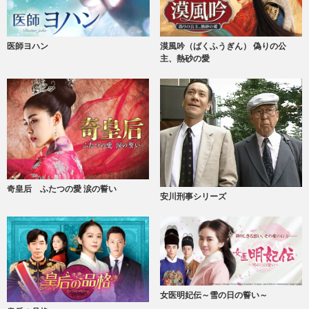
医師ヨハン
漠風吟（ばくふうぎん） 偽りの公
主、熱砂の愛
奇皇后 ふたつの愛 涙の誓い
安川刑事シリーズ
女医明妃伝～雪の日の誓い～