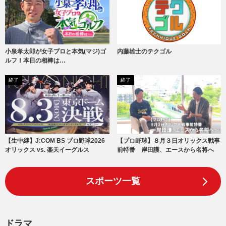
小泉孝太郎が女子プロと本気(マジ)ゴ
内藤雄士のテクゴル
ルフ！本日の相棒は…
終了
終了
【生中継】J:COM BS プロ野球2026
【プロ野球】８月３日オリックス戦事
オリックス vs. 楽天イーグルス
前特番 岸田護、エースから名将へ
スポーツ一覧
ドラマ