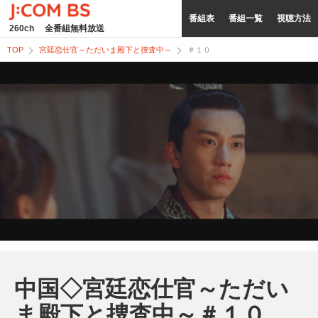
番組表
番組一覧
視聴方法
260ch
全番組無料放送
TOP
宮廷恋仕官～ただいま殿下と捜査中～
＃１０
中国◇宮廷恋仕官～ただい
ま殿下と捜査中～＃１０