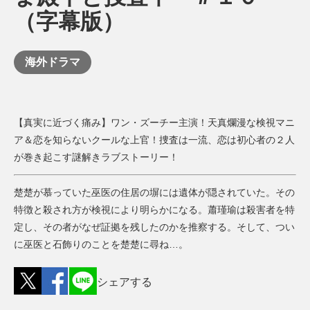
（字幕版）
海外ドラマ
【真実に近づく痛み】ワン・ズーチー主演！天真爛漫な検視マニ
ア＆恋を知らないクールな上官！捜査は一流、恋は初心者の２人
が巻き起こす謎解きラブストーリー！
楚楚が慕っていた巫医の住居の塀には遺体が隠されていた。その
特徴と殺され方が検視により明らかになる。蕭瑾瑜は殺害者を特
定し、その者がなぜ証拠を残したのかを推察する。そして、つい
に巫医と石飾りのことを楚楚に尋ね…。
シェアする