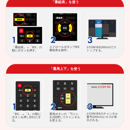
「番組表」を使う
スクロールボタンでBS
「番組表」→「BS」の
J:COM BS(260ch)でス
番組表を操作。
順にボタンを押す。
トップする。
「選局上下」を使う
J:COM BSのチャンネル
「BS」→「1」の順に
選局ボタンの「下(
)」
番号(260ch)とロゴが表
ボタンを押しBS1にす
を2回押してチャンネル
示される。
る。
を変える。