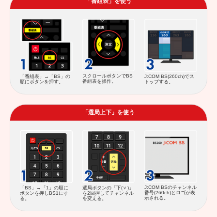
「番組表」を使う
スクロールボタンでBS
「番組表」→「BS」の
J:COM BS(260ch)でス
番組表を操作。
順にボタンを押す。
トップする。
「選局上下」を使う
J:COM BSのチャンネル
「BS」→「1」の順に
選局ボタンの「下(
)」
番号(260ch)とロゴが表
ボタンを押しBS1にす
を2回押してチャンネル
示される。
る。
を変える。