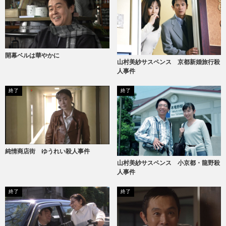
開幕ベルは華やかに
山村美紗サスペンス 京都新婚旅行殺
人事件
終了
終了
純情商店街 ゆうれい殺人事件
山村美紗サスペンス 小京都・龍野殺
人事件
終了
終了