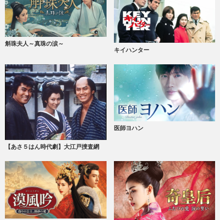
斛珠夫人～真珠の涙～
キイハンター
医師ヨハン
【あさ５はん時代劇】大江戸捜査網