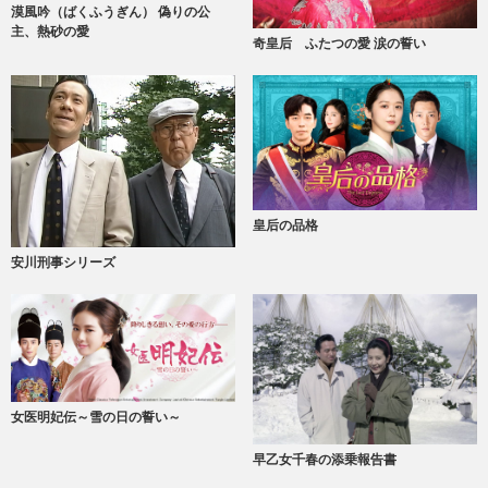
漠風吟（ばくふうぎん） 偽りの公
主、熱砂の愛
奇皇后 ふたつの愛 涙の誓い
皇后の品格
安川刑事シリーズ
女医明妃伝～雪の日の誓い～
早乙女千春の添乗報告書