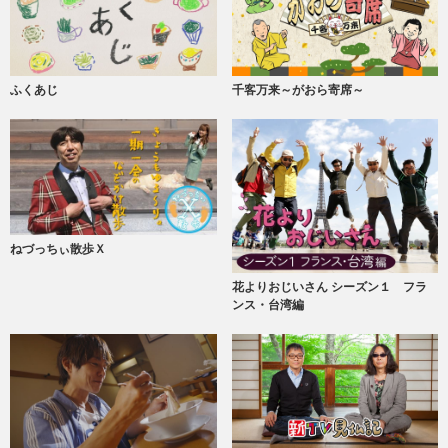
ふくあじ
千客万来～がおら寄席～
ねづっちぃ散歩Ｘ
花よりおじいさん シーズン１ フラ
ンス・台湾編