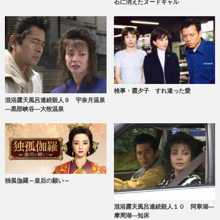
石に消えたヌードギャル
検事・霞夕子 すれ違った愛
混浴露天風呂連続殺人９ 宇奈月温泉
―黒部峡谷―大牧温泉
独孤伽羅～皇后の願い～
混浴露天風呂連続殺人１０ 阿寒湖―
摩周湖―知床