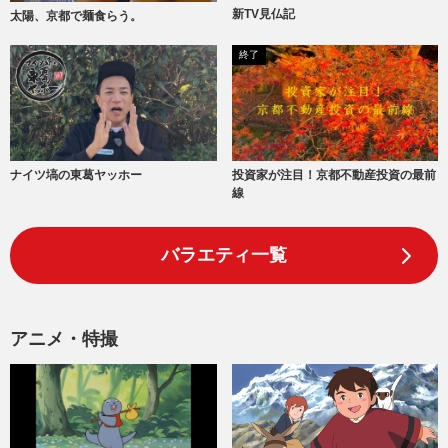
新TV見仏記
太陽、京都で麺食らう。
終了
ナイツ塙の東葛ヤッホー
投資家が注目！京都不動産投資の最前
線
バラエティ一覧
アニメ・特撮