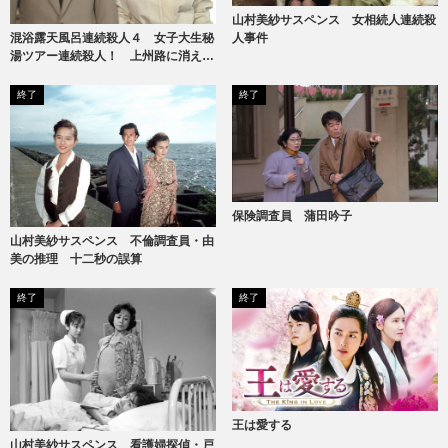
山村美紗サスペンス 女相続人連続殺
人事件
混浴露天風呂連続殺人４ 女子大生秘
湯ツアー連続殺人！ 上州路に消えた
ヌードギャル
終了
終了
保険調査員 蒲田吟子
山村美紗サスペンス 不倫調査員・由
美の推理 十二秒の誤算
終了
終了
王は愛する
山村美紗サスペンス 看護婦探偵・戸