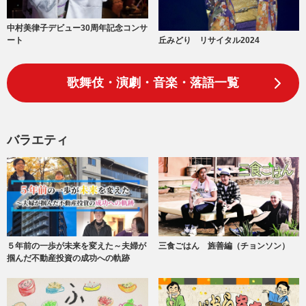
中村美律子デビュー30周年記念コンサ
丘みどり リサイタル2024
ート
歌舞伎・演劇・音楽・落語一覧
バラエティ
５年前の一歩が未来を変えた～夫婦が
三食ごはん 旌善編（チョンソン）
掴んだ不動産投資の成功への軌跡