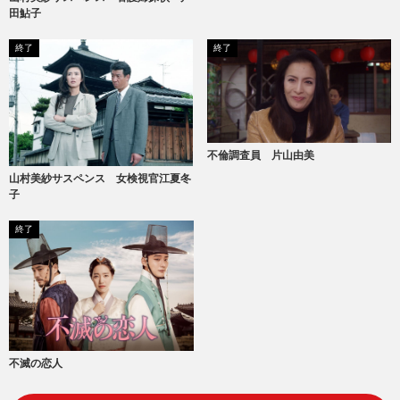
田鮎子
終了
終了
不倫調査員 片山由美
山村美紗サスペンス 女検視官江夏冬
子
終了
不滅の恋人