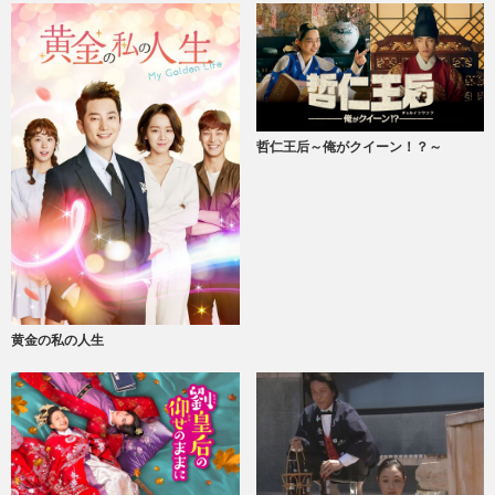
哲仁王后～俺がクイーン！？～
黄金の私の人生