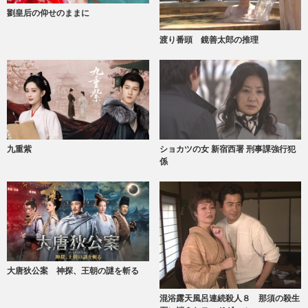
劉皇后の仰せのままに
渡り番頭 鏡善太郎の推理
九重紫
ショカツの女 新宿西署 刑事課強行犯
係
大唐狄公案 神探、王朝の謎を斬る
混浴露天風呂連続殺人８ 那須の殺生