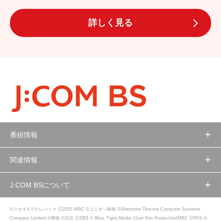
詳しく見る
番組情報
関連情報
J:COM BSについて
©スカイA ©テレパック Ⓒ2015 MBC ©ユニオン映画 ©Shenzhen Tencent Computer Systems
Company Limited ©東映 ©日活 ⒸSBS © Bliss Tigris Media ©Lee Kim Production/MBC ©PDS ©