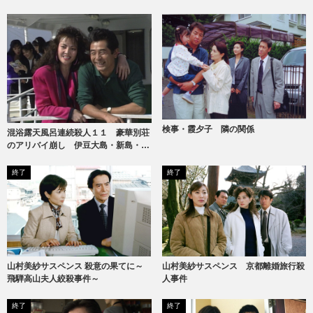
検事・霞夕子 隣の関係
混浴露天風呂連続殺人１１ 豪華別荘
のアリバイ崩し 伊豆大島・新島・式
根島
終了
終了
山村美紗サスペンス 京都離婚旅行殺
山村美紗サスペンス 殺意の果てに～
人事件
飛騨高山夫人絞殺事件～
終了
終了