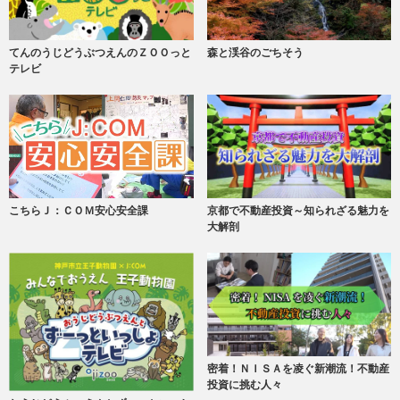
てんのうじどうぶつえんのＺＯＯっと
森と渓谷のごちそう
テレビ
こちらＪ：ＣＯＭ安心安全課
京都で不動産投資～知られざる魅力を
大解剖
密着！ＮＩＳＡを凌ぐ新潮流！不動産
投資に挑む人々