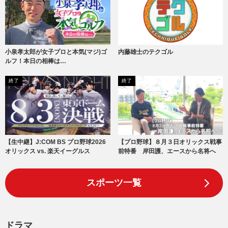
小泉孝太郎が女子プロと本気(マジ)ゴ
内藤雄士のテクゴル
ルフ！本日の相棒は…
終了
終了
【生中継】J:COM BS プロ野球2026
【プロ野球】８月３日オリックス戦事
オリックス vs. 楽天イーグルス
前特番 岸田護、エースから名将へ
スポーツ一覧
ドラマ