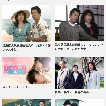
混浴露天風呂連続殺人７ ＯＬいいた
混浴露天風呂連続殺人６ 鬼嫁ＶＳ姑
い放題ツアーと謎の美女
プラス小姑
キルミー・ヒールミー
検事・霞夕子 殺意の薔薇