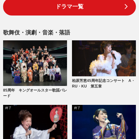
ドラマ一覧
歌舞伎・演劇・音楽・落語
柏原芳恵45周年記念コンサート A・
RU・KU 第五章
85周年 キングオールスター歌謡パレ
ード
終了
終了