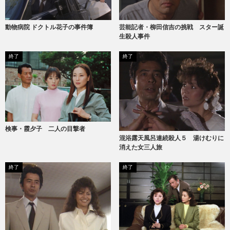
動物病院 ドクトル花子の事件簿
芸能記者・柳田信吉の挑戦 スター誕
生殺人事件
終了
終了
検事・霞夕子 二人の目撃者
混浴露天風呂連続殺人５ 湯けむりに
消えた女三人旅
終了
終了