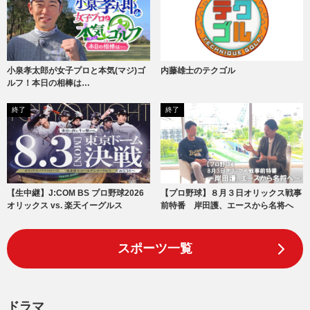
小泉孝太郎が女子プロと本気(マジ)ゴ
内藤雄士のテクゴル
ルフ！本日の相棒は…
終了
終了
【生中継】J:COM BS プロ野球2026
【プロ野球】８月３日オリックス戦事
オリックス vs. 楽天イーグルス
前特番 岸田護、エースから名将へ
スポーツ一覧
ドラマ