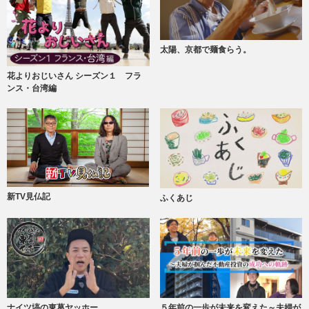
太陽、京都で麺食らう。
花よりおじいさん シーズン１ フラ
ンス・台湾編
新TV見仏記
ふくあじ
ナイツ塙の東葛ヤッホー
５年前の一歩が未来を変えた～夫婦が