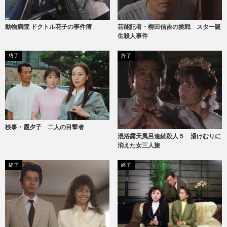
動物病院 ドクトル花子の事件簿
芸能記者・柳田信吉の挑戦 スター誕
生殺人事件
終了
終了
検事・霞夕子 二人の目撃者
混浴露天風呂連続殺人５ 湯けむりに
消えた女三人旅
終了
終了