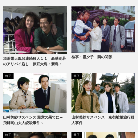
検事・霞夕子 隣の関係
混浴露天風呂連続殺人１１ 豪華別荘
のアリバイ崩し 伊豆大島・新島・式
根島
終了
終了
山村美紗サスペンス 京都離婚旅行殺
山村美紗サスペンス 殺意の果てに～
人事件
飛騨高山夫人絞殺事件～
終了
終了