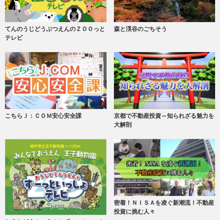
てんのうじどうぶつえんのＺＯＯっと
森と渓谷のごちそう
テレビ
こちらＪ：ＣＯＭ安心安全課
京都で不動産投資～知られざる魅力を
大解剖
密着！ＮＩＳＡを凌ぐ新潮流！不動産
投資に挑む人々