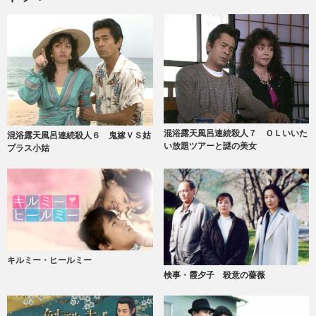
混浴露天風呂連続殺人７ ＯＬいいた
混浴露天風呂連続殺人６ 鬼嫁ＶＳ姑
い放題ツアーと謎の美女
プラス小姑
キルミー・ヒールミー
検事・霞夕子 殺意の薔薇