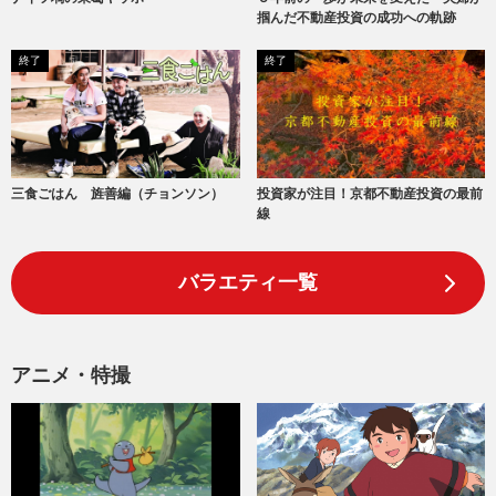
掴んだ不動産投資の成功への軌跡
終了
終了
三食ごはん 旌善編（チョンソン）
投資家が注目！京都不動産投資の最前
線
バラエティ一覧
アニメ・特撮