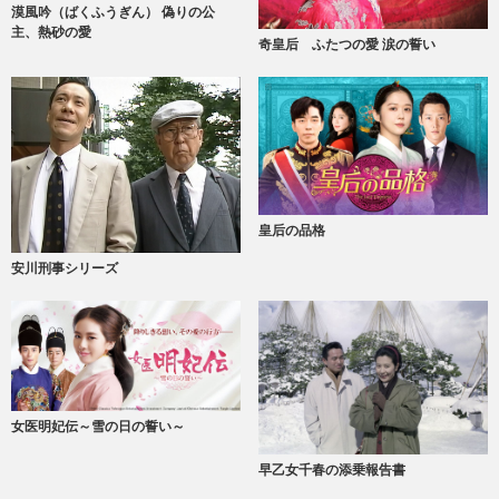
漠風吟（ばくふうぎん） 偽りの公
主、熱砂の愛
奇皇后 ふたつの愛 涙の誓い
皇后の品格
安川刑事シリーズ
女医明妃伝～雪の日の誓い～
早乙女千春の添乗報告書