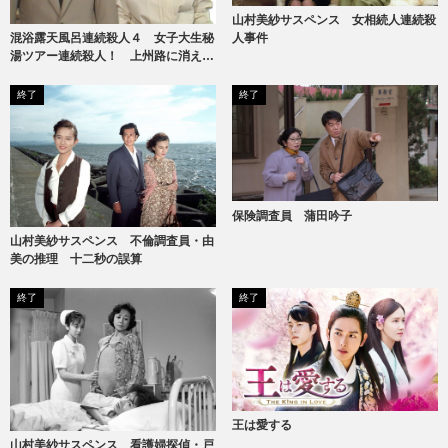
山村美紗サスペンス 女相続人連続殺
人事件
混浴露天風呂連続殺人４ 女子大生秘
湯ツアー連続殺人！ 上州路に消えた
ヌードギャル
終了
終了
保険調査員 蒲田吟子
山村美紗サスペンス 不倫調査員・由
美の推理 十二秒の誤算
終了
終了
王は愛する
山村美紗サスペンス 看護婦探偵・戸