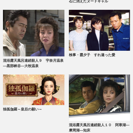
石に消えたヌードギャル
検事・霞夕子 すれ違った愛
混浴露天風呂連続殺人９ 宇奈月温泉
―黒部峡谷―大牧温泉
独孤伽羅～皇后の願い～
混浴露天風呂連続殺人１０ 阿寒湖―
摩周湖―知床