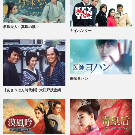
斛珠夫人～真珠の涙～
キイハンター
医師ヨハン
【あさ５はん時代劇】大江戸捜査網