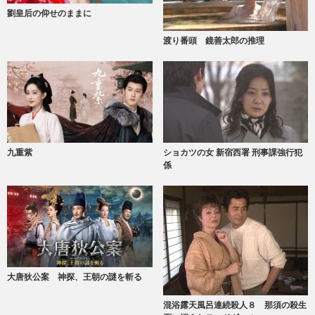
劉皇后の仰せのままに
渡り番頭 鏡善太郎の推理
九重紫
ショカツの女 新宿西署 刑事課強行犯
係
大唐狄公案 神探、王朝の謎を斬る
混浴露天風呂連続殺人８ 那須の殺生