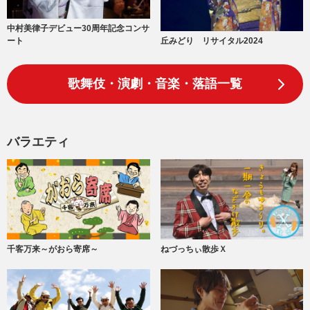
中村美律子デビュー30周年記念コンサ
丘みどり リサイタル2024
ート
歌舞伎・演劇・音楽・落語一覧
バラエティ
千客万来～がおら寄席～
ねづっちぃ散歩Ｘ