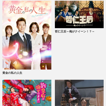
哲仁王后～俺がクイーン！？～
黄金の私の人生