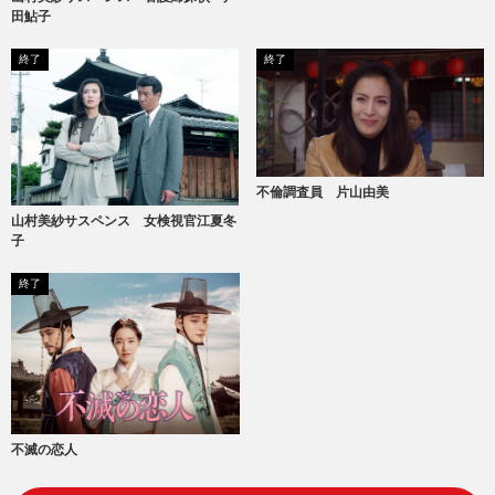
田鮎子
終了
終了
不倫調査員 片山由美
山村美紗サスペンス 女検視官江夏冬
子
終了
不滅の恋人