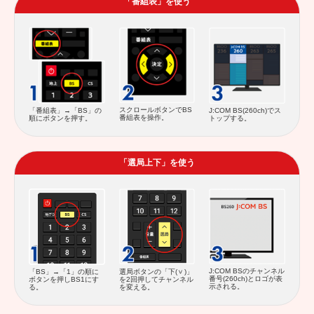
「番組表」を使う
スクロールボタンでBS
「番組表」→「BS」の
J:COM BS(260ch)でス
番組表を操作。
順にボタンを押す。
トップする。
「選局上下」を使う
J:COM BSのチャンネル
「BS」→「1」の順に
選局ボタンの「下(
)」
番号(260ch)とロゴが表
ボタンを押しBS1にす
を2回押してチャンネル
示される。
る。
を変える。