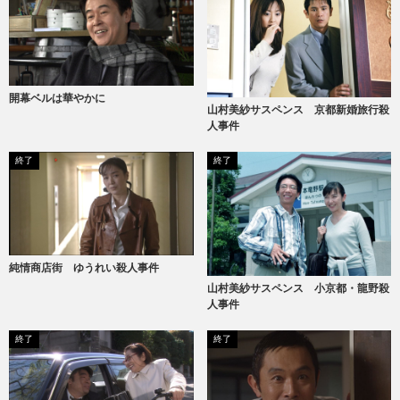
開幕ベルは華やかに
山村美紗サスペンス 京都新婚旅行殺
人事件
終了
終了
純情商店街 ゆうれい殺人事件
山村美紗サスペンス 小京都・龍野殺
人事件
終了
終了