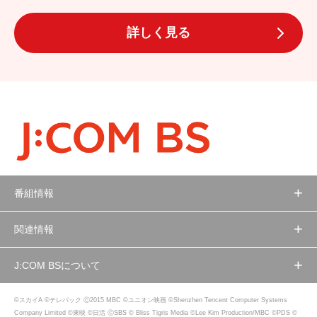
詳しく見る
番組情報
関連情報
J:COM BSについて
©スカイA ©テレパック Ⓒ2015 MBC ©ユニオン映画 ©Shenzhen Tencent Computer Systems
Company Limited ©東映 ©日活 ⒸSBS © Bliss Tigris Media ©Lee Kim Production/MBC ©PDS ©