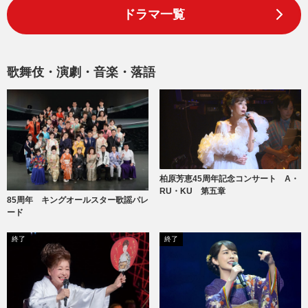
ドラマ一覧
歌舞伎・演劇・音楽・落語
柏原芳恵45周年記念コンサート A・
RU・KU 第五章
85周年 キングオールスター歌謡パレ
ード
終了
終了