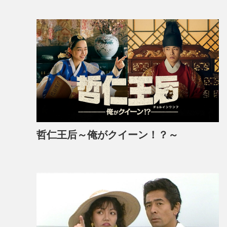
哲仁王后～俺がクイーン！？～