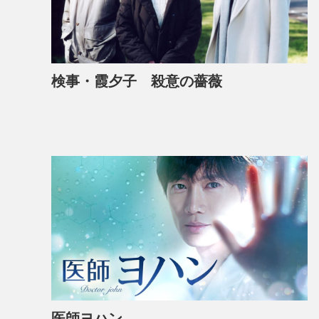
検事・霞夕子 殺意の薔薇
医師ヨハン