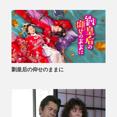
劉皇后の仰せのままに