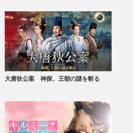
大唐狄公案 神探、王朝の謎を斬る