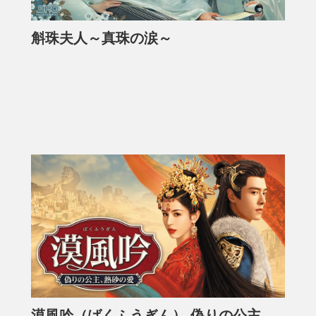
斛珠夫人～真珠の涙～
漠風吟（ばくふうぎん） 偽りの公主、