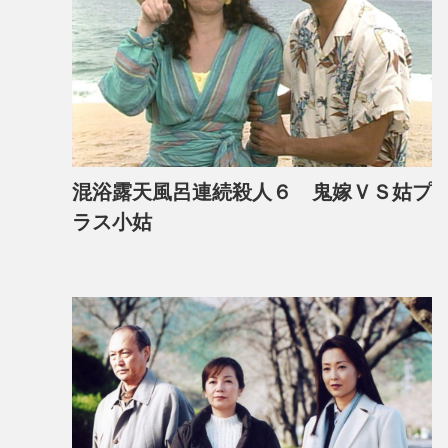
混浴露天風呂連続殺人６ 鬼嫁ＶＳ姑プ
ラス小姑