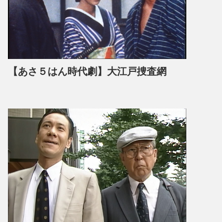
【あさ５はん時代劇】大江戸捜査網