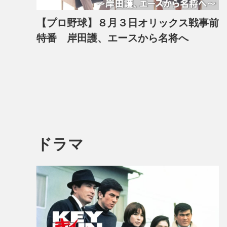
【プロ野球】８月３日オリックス戦事前
特番 岸田護、エースから名将へ
ドラマ