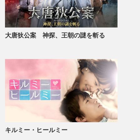
大唐狄公案 神探、王朝の謎を斬る
キルミー・ヒールミー