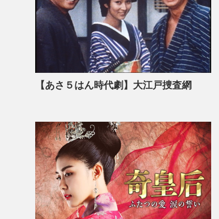
【あさ５はん時代劇】大江戸捜査網