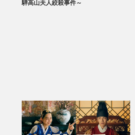
騨高山夫人絞殺事件～