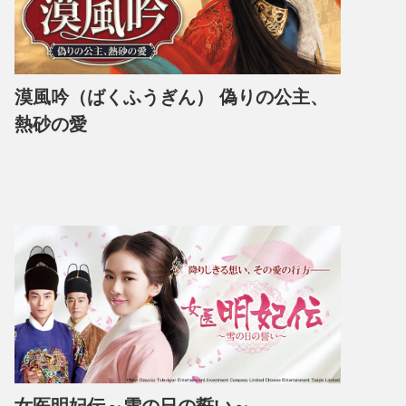
漠風吟（ばくふうぎん） 偽りの公主、
熱砂の愛
女医明妃伝～雪の日の誓い～