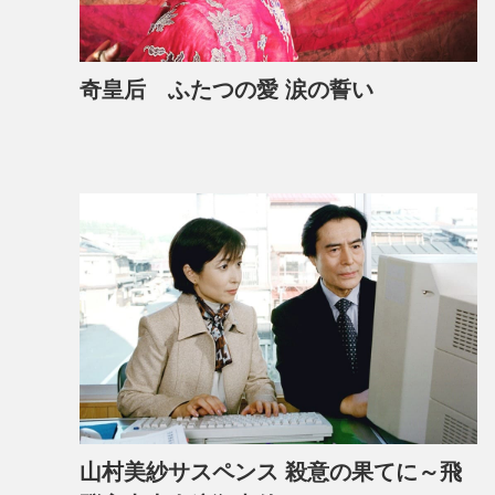
奇皇后 ふたつの愛 涙の誓い
山村美紗サスペンス 殺意の果てに～飛