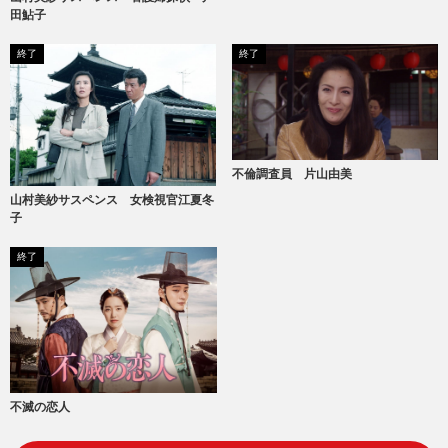
田鮎子
終了
終了
不倫調査員 片山由美
山村美紗サスペンス 女検視官江夏冬
子
終了
不滅の恋人