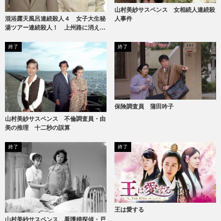
山村美紗サスペンス 女相続人連続殺
人事件
混浴露天風呂連続殺人４ 女子大生秘
湯ツアー連続殺人！ 上州路に消えた
ヌードギャル
終了
終了
保険調査員 蒲田吟子
山村美紗サスペンス 不倫調査員・由
美の推理 十二秒の誤算
終了
終了
王は愛する
山村美紗サスペンス 看護婦探偵・戸