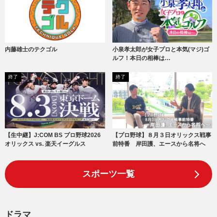
内藤雄士のテクゴル
小泉孝太郎が女子プロと本気(マジ)ゴ
ルフ！本日の相棒は…
終了
終了
【生中継】J:COM BS プロ野球2026
【プロ野球】８月３日オリックス戦事
オリックス vs. 楽天イーグルス
前特番 岸田護、エースから名将へ
スポーツ一覧
ドラマ