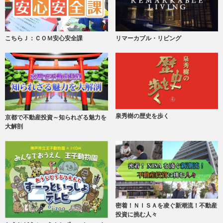
こちらＪ：ＣＯＭ安心安全課
リマーカブル・リビング
泉秀樹の歴史を歩く
京都で不動産投資～知られざる魅力を
大解剖
密着！ＮＩＳＡを凌ぐ新潮流！不動産
投資に挑む人々