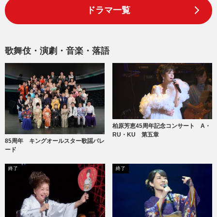
ドラマ一覧
歌舞伎・演劇・音楽・落語
柏原芳恵45周年記念コンサート A・
RU・KU 第五章
85周年 キングオールスター歌謡パレ
ード
終了
終了