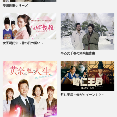
安川刑事シリーズ
女医明妃伝～雪の日の誓い～
早乙女千春の添乗報告書
哲仁王后～俺がクイーン！？～