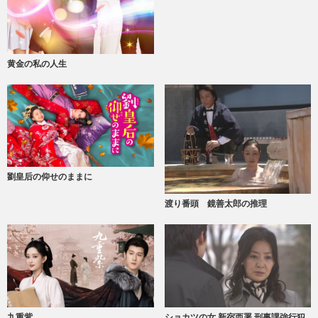
黄金の私の人生
劉皇后の仰せのままに
渡り番頭 鏡善太郎の推理
九重紫
ショカツの女 新宿西署 刑事課強行犯