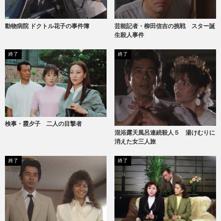
動物病院 ドクトル花子の事件簿
芸能記者・柳田信吉の挑戦 スター誕
生殺人事件
終了
終了
検事・霞夕子 二人の目撃者
混浴露天風呂連続殺人５ 湯けむりに
消えた女三人旅
終了
終了