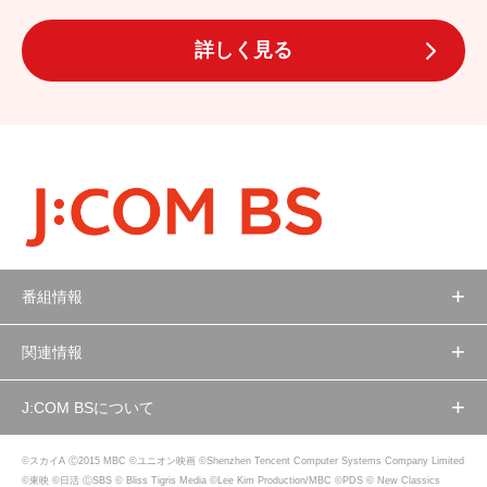
詳しく見る
番組情報
関連情報
J:COM BSについて
©スカイA Ⓒ2015 MBC ©ユニオン映画 ©Shenzhen Tencent Computer Systems Company Limited
©東映 ©日活 ⒸSBS © Bliss Tigris Media ©Lee Kim Production/MBC ©PDS © New Classics