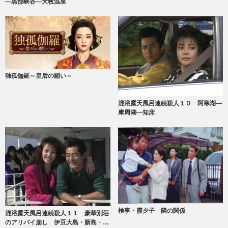
―黒部峡谷―大牧温泉
独孤伽羅～皇后の願い～
混浴露天風呂連続殺人１０ 阿寒湖―
摩周湖―知床
検事・霞夕子 隣の関係
混浴露天風呂連続殺人１１ 豪華別荘
のアリバイ崩し 伊豆大島・新島・式