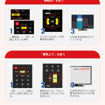
「番組表」を使う
スクロールボタンでBS
「番組表」→「BS」の
J:COM BS(260ch)でス
番組表を操作。
順にボタンを押す。
トップする。
「選局上下」を使う
J:COM BSのチャンネル
「BS」→「1」の順に
選局ボタンの「下(
)」
番号(260ch)とロゴが表
ボタンを押しBS1にす
を2回押してチャンネル
示される。
る。
を変える。