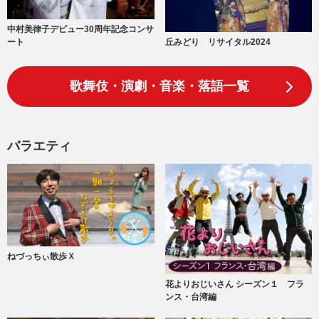
中村美律子デビュー30周年記念コンサ
丘みどり リサイタル2024
ート
歌舞伎・演劇・音楽・落語一覧
バラエティ
ねづっちぃ散歩Ｘ
花よりおじいさん シーズン１ フラ
ンス・台湾編