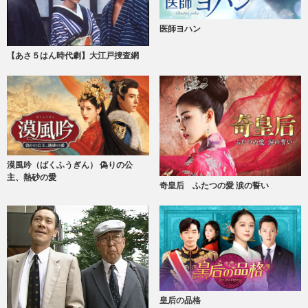
医師ヨハン
【あさ５はん時代劇】大江戸捜査網
漠風吟（ばくふうぎん） 偽りの公
主、熱砂の愛
奇皇后 ふたつの愛 涙の誓い
皇后の品格