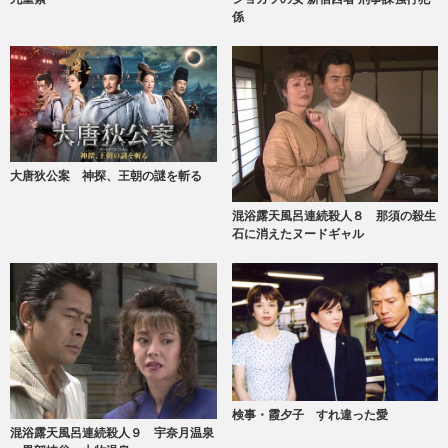
係
大唐狄公案 神探、王朝の謎を斬る
混浴露天風呂連続殺人８ 那須の殺生
石に消えたヌードギャル
検事・霞夕子 すれ違った愛
混浴露天風呂連続殺人９ 宇奈月温泉