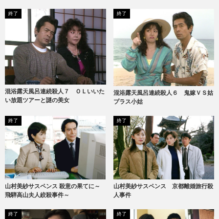
根島
終了
終了
混浴露天風呂連続殺人７ ＯＬいいた
混浴露天風呂連続殺人６ 鬼嫁ＶＳ姑
い放題ツアーと謎の美女
プラス小姑
終了
終了
山村美紗サスペンス 京都離婚旅行殺
山村美紗サスペンス 殺意の果てに～
人事件
飛騨高山夫人絞殺事件～
終了
終了