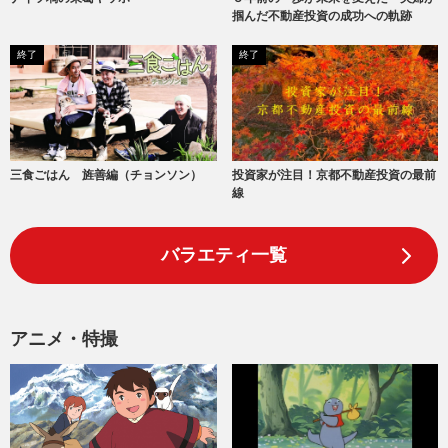
掴んだ不動産投資の成功への軌跡
終了
終了
三食ごはん 旌善編（チョンソン）
投資家が注目！京都不動産投資の最前
線
バラエティ一覧
アニメ・特撮