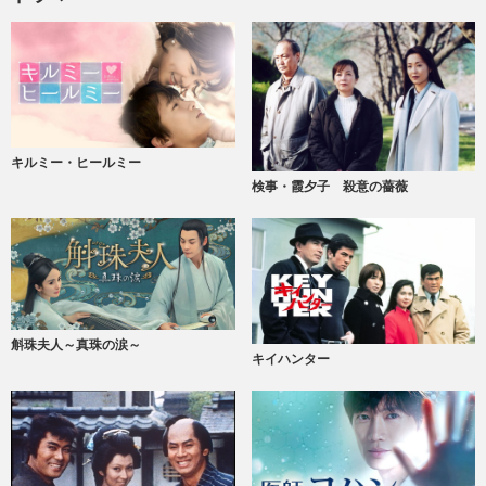
キルミー・ヒールミー
検事・霞夕子 殺意の薔薇
斛珠夫人～真珠の涙～
キイハンター