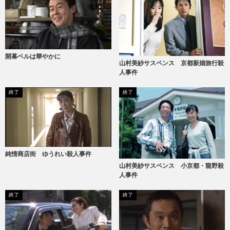
開幕ベルは華やかに
山村美紗サスペンス 京都新婚旅行殺
人事件
終了
終了
純情商店街 ゆうれい殺人事件
山村美紗サスペンス 小京都・龍野殺
人事件
終了
終了