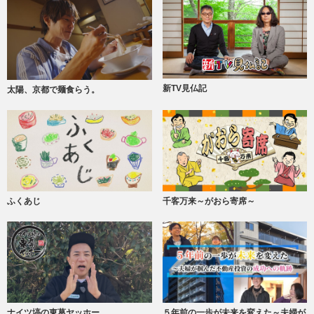
新TV見仏記
太陽、京都で麺食らう。
ふくあじ
千客万来～がおら寄席～
ナイツ塙の東葛ヤッホー
５年前の一歩が未来を変えた～夫婦が