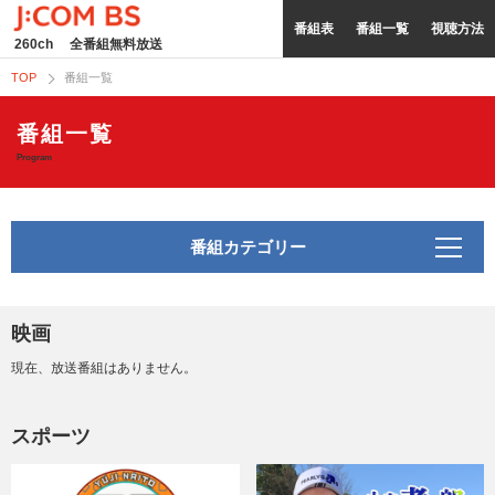
番組表
番組一覧
視聴方法
260ch
全番組無料放送
TOP
番組一覧
番組一覧
Program
番組カテゴリー
映画
現在、放送番組はありません。
スポーツ