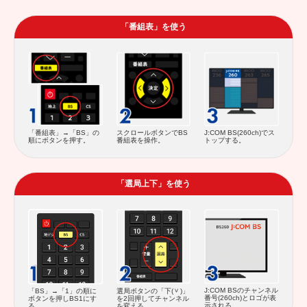
「番組表」を使う
スクロールボタンでBS
「番組表」→「BS」の
J:COM BS(260ch)でス
番組表を操作。
順にボタンを押す。
トップする。
「選局上下」を使う
J:COM BSのチャンネル
「BS」→「1」の順に
選局ボタンの「下(
)」
番号(260ch)とロゴが表
ボタンを押しBS1にす
を2回押してチャンネル
示される。
る。
を変える。