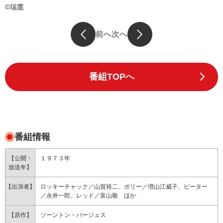
©瑞鷹
前へ
次へ
番組TOPへ
番組情報
【公開・
１９７３年
放送年】
【出演者】
ロッキーチャック／山賀裕二、ポリー／増山江威子、ピーター
／永井一郎、レッド／富山敬 ほか
【原作】
ソーントン・バージェス