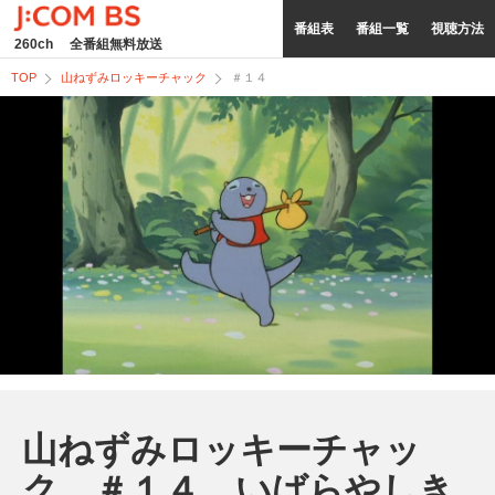
番組表
番組一覧
視聴方法
260ch
全番組無料放送
TOP
山ねずみロッキーチャック
＃１４
山ねずみロッキーチャッ
ク ＃１４ いばらやしき