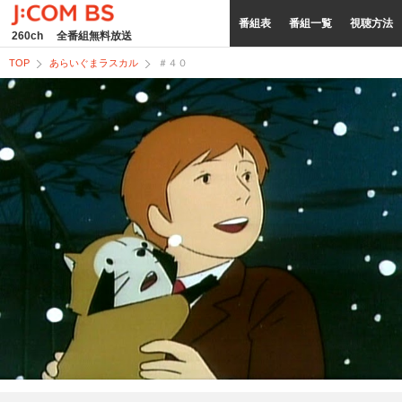
番組表
番組一覧
視聴方法
260ch
全番組無料放送
TOP
あらいぐまラスカル
＃４０