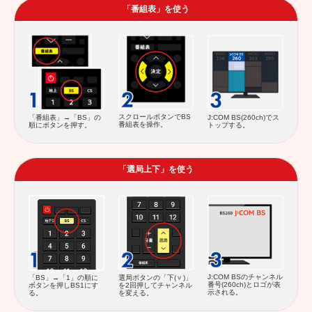
「番組表」を使う
スクロールボタンでBS
「番組表」→「BS」の
J:COM BS(260ch)でス
番組表を操作。
順にボタンを押す。
トップする。
「選局上下」を使う
J:COM BSのチャンネル
「BS」→「1」の順に
選局ボタンの「下(
)」
番号(260ch)とロゴが表
ボタンを押しBS1にす
を2回押してチャンネル
示される。
る。
を変える。