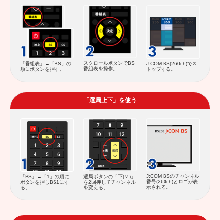
スクロールボタンでBS
「番組表」→「BS」の
J:COM BS(260ch)でス
番組表を操作。
順にボタンを押す。
トップする。
「選局上下」を使う
J:COM BSのチャンネル
「BS」→「1」の順に
選局ボタンの「下(
)」
番号(260ch)とロゴが表
ボタンを押しBS1にす
を2回押してチャンネル
示される。
る。
を変える。