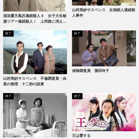
山村美紗サスペンス 女相続人連続殺
人事件
混浴露天風呂連続殺人４ 女子大生秘
湯ツアー連続殺人！ 上州路に消えた
ヌードギャル
終了
終了
保険調査員 蒲田吟子
山村美紗サスペンス 不倫調査員・由
美の推理 十二秒の誤算
終了
終了
王は愛する