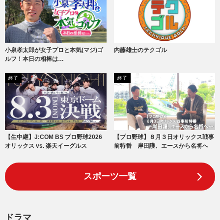
小泉孝太郎が女子プロと本気(マジ)ゴ
内藤雄士のテクゴル
ルフ！本日の相棒は…
終了
終了
【生中継】J:COM BS プロ野球2026
【プロ野球】８月３日オリックス戦事
オリックス vs. 楽天イーグルス
前特番 岸田護、エースから名将へ
スポーツ一覧
ドラマ