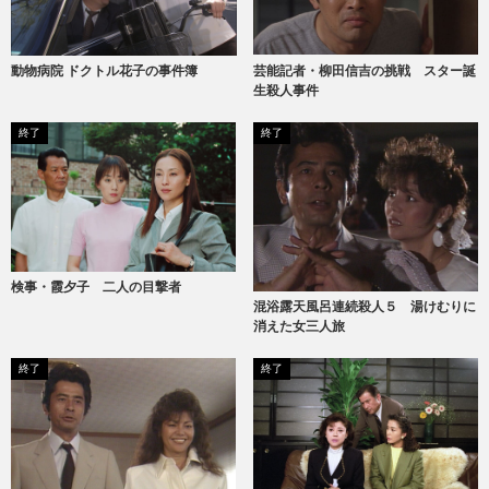
動物病院 ドクトル花子の事件簿
芸能記者・柳田信吉の挑戦 スター誕
生殺人事件
終了
終了
検事・霞夕子 二人の目撃者
混浴露天風呂連続殺人５ 湯けむりに
消えた女三人旅
終了
終了