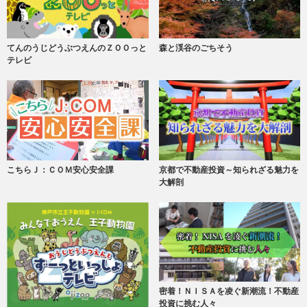
てんのうじどうぶつえんのＺＯＯっと
森と渓谷のごちそう
テレビ
こちらＪ：ＣＯＭ安心安全課
京都で不動産投資～知られざる魅力を
大解剖
密着！ＮＩＳＡを凌ぐ新潮流！不動産
投資に挑む人々