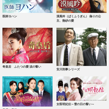
医師ヨハン
漠風吟（ばくふうぎん） 偽りの公
主、熱砂の愛
奇皇后 ふたつの愛 涙の誓い
安川刑事シリーズ
女医明妃伝～雪の日の誓い～