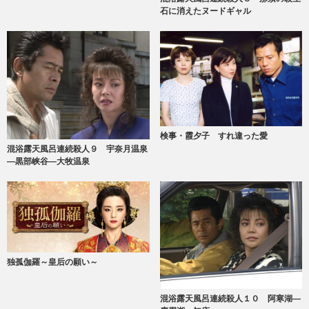
石に消えたヌードギャル
検事・霞夕子 すれ違った愛
混浴露天風呂連続殺人９ 宇奈月温泉
―黒部峡谷―大牧温泉
独孤伽羅～皇后の願い～
混浴露天風呂連続殺人１０ 阿寒湖―