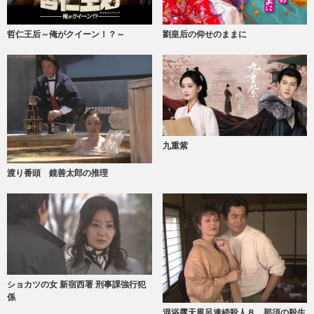
哲仁王后～俺がクイーン！？～
劉皇后の仰せのままに
九重紫
渡り番頭 鏡善太郎の推理
ショカツの女 新宿西署 刑事課強行犯
係
混浴露天風呂連続殺人８ 那須の殺生