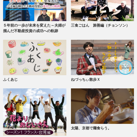
５年前の一歩が未来を変えた～夫婦が
三食ごはん 旌善編（チョンソン）
掴んだ不動産投資の成功への軌跡
ふくあじ
ねづっちぃ散歩Ｘ
太陽、京都で麺食らう。