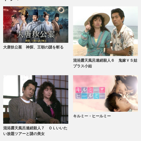
大唐狄公案 神探、王朝の謎を斬る
混浴露天風呂連続殺人６ 鬼嫁ＶＳ姑
プラス小姑
キルミー・ヒールミー
混浴露天風呂連続殺人７ ＯＬいいた
い放題ツアーと謎の美女