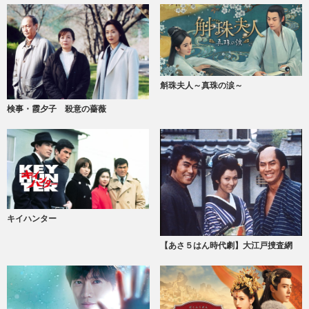
斛珠夫人～真珠の涙～
検事・霞夕子 殺意の薔薇
キイハンター
【あさ５はん時代劇】大江戸捜査網