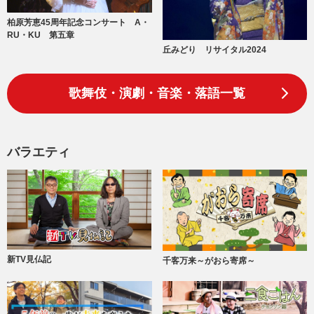
柏原芳恵45周年記念コンサート A・
RU・KU 第五章
丘みどり リサイタル2024
歌舞伎・演劇・音楽・落語一覧
バラエティ
新TV見仏記
千客万来～がおら寄席～