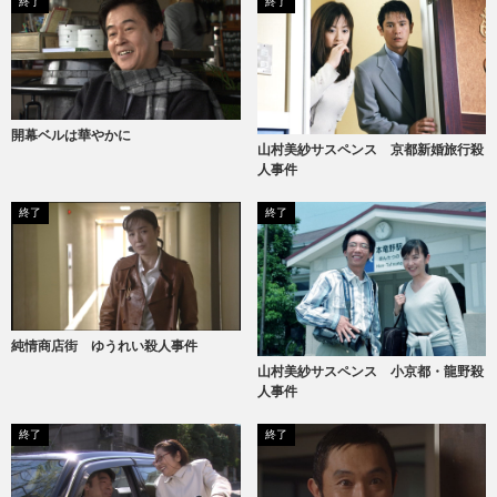
終了
終了
開幕ベルは華やかに
山村美紗サスペンス 京都新婚旅行殺
人事件
終了
終了
純情商店街 ゆうれい殺人事件
山村美紗サスペンス 小京都・龍野殺
人事件
終了
終了