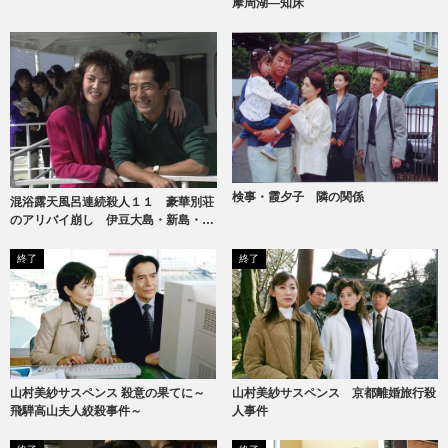
摩周湖―知床
検事・霞夕子 隣の関係
混浴露天風呂連続殺人１１ 豪華別荘
のアリバイ崩し 伊豆大島・新島・式
根島
終了
終了
山村美紗サスペンス 京都離婚旅行殺
山村美紗サスペンス 殺意の果てに～
人事件
飛騨高山夫人絞殺事件～