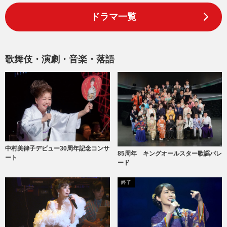
ドラマ一覧
歌舞伎・演劇・音楽・落語
中村美律子デビュー30周年記念コンサ
85周年 キングオールスター歌謡パレ
ート
ード
終了