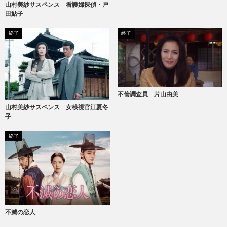
山村美紗サスペンス 看護婦探偵・戸
田鮎子
終了
終了
不倫調査員 片山由美
山村美紗サスペンス 女検視官江夏冬
子
終了
不滅の恋人