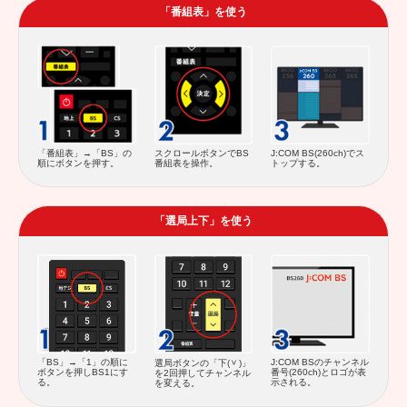
「番組表」を使う
スクロールボタンでBS
「番組表」→「BS」の
J:COM BS(260ch)でス
番組表を操作。
順にボタンを押す。
トップする。
「選局上下」を使う
J:COM BSのチャンネル
「BS」→「1」の順に
選局ボタンの「下(
)」
番号(260ch)とロゴが表
ボタンを押しBS1にす
を2回押してチャンネル
示される。
る。
を変える。