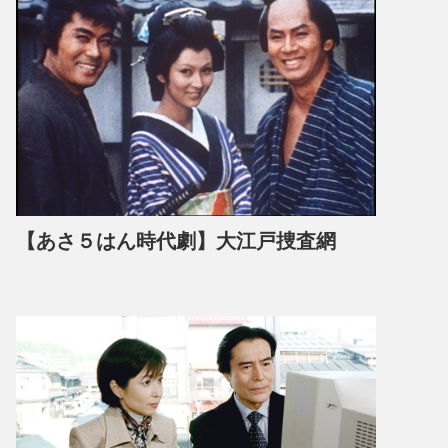
【あさ５はん時代劇】大江戸捜査網