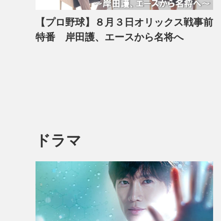
【プロ野球】８月３日オリックス戦事前
特番 岸田護、エースから名将へ
ドラマ