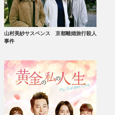
山村美紗サスペンス 京都離婚旅行殺人
事件