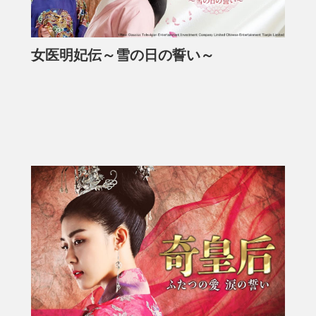
女医明妃伝～雪の日の誓い～