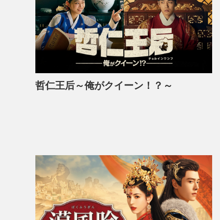
哲仁王后～俺がクイーン！？～