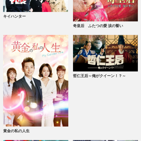
キイハンター
奇皇后 ふたつの愛 涙の誓い
哲仁王后～俺がクイーン！？～
黄金の私の人生