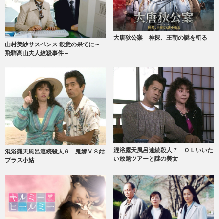
大唐狄公案 神探、王朝の謎を斬る
山村美紗サスペンス 殺意の果てに～
飛騨高山夫人絞殺事件～
混浴露天風呂連続殺人７ ＯＬいいた
混浴露天風呂連続殺人６ 鬼嫁ＶＳ姑
い放題ツアーと謎の美女
プラス小姑