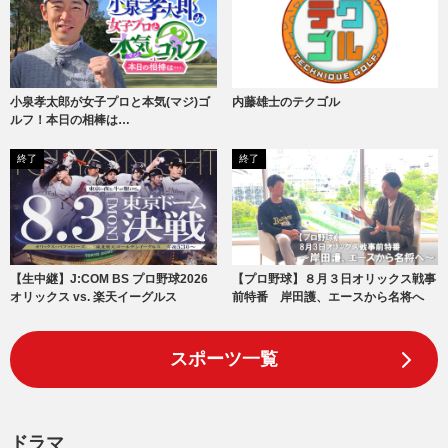
小泉孝太郎が女子プロと本気(マジ)ゴ
内藤雄士のテクゴル
ルフ！本日の相棒は…
終了
終了
【生中継】J:COM BS プロ野球2026
【プロ野球】８月３日オリックス戦事
オリックス vs. 楽天イーグルス
前特番 岸田護、エースから名将へ
スポーツ一覧
ドラマ