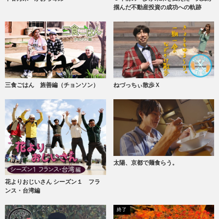
掴んだ不動産投資の成功への軌跡
三食ごはん 旌善編（チョンソン）
ねづっちぃ散歩Ｘ
太陽、京都で麺食らう。
花よりおじいさん シーズン１ フラ
ンス・台湾編
終了