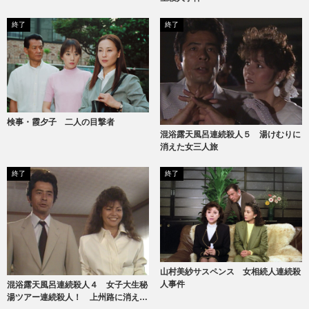
終了
終了
検事・霞夕子 二人の目撃者
混浴露天風呂連続殺人５ 湯けむりに
消えた女三人旅
終了
終了
山村美紗サスペンス 女相続人連続殺
人事件
混浴露天風呂連続殺人４ 女子大生秘
湯ツアー連続殺人！ 上州路に消えた