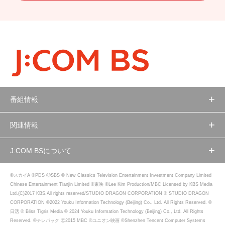
番組情報
関連情報
J:COM BSについて
©スカイA ©PDS ⒸSBS © New Classics Television Entertainment Investment Company Limited
Chinese Entertainment Tianjin Limited ©東映 ©Lee Kim Production/MBC Licensed by KBS Media
Ltd.(C)2017 KBS.All rights reserved/STUDIO DRAGON CORPORATION © STUDIO DRAGON
CORPORATION ©2022 Youku Information Technology (Beijing) Co., Ltd. All Rights Reserved. ©
日活 © Bliss Tigris Media © 2024 Youku Information Technology (Beijing) Co., Ltd. All Rights
Reserved. ©テレパック Ⓒ2015 MBC ©ユニオン映画 ©Shenzhen Tencent Computer Systems