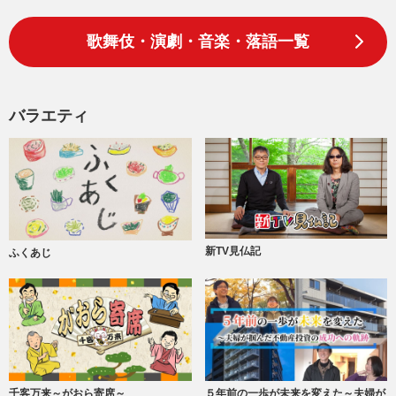
歌舞伎・演劇・音楽・落語一覧
バラエティ
新TV見仏記
ふくあじ
千客万来～がおら寄席～
５年前の一歩が未来を変えた～夫婦が