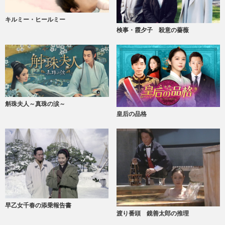
キルミー・ヒールミー
検事・霞夕子 殺意の薔薇
斛珠夫人～真珠の涙～
皇后の品格
早乙女千春の添乗報告書
渡り番頭 鏡善太郎の推理