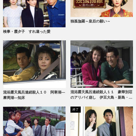
独孤伽羅～皇后の願い～
検事・霞夕子 すれ違った愛
混浴露天風呂連続殺人１１ 豪華別荘
混浴露天風呂連続殺人１０ 阿寒湖―
のアリバイ崩し 伊豆大島・新島・式
摩周湖―知床
根島
終了