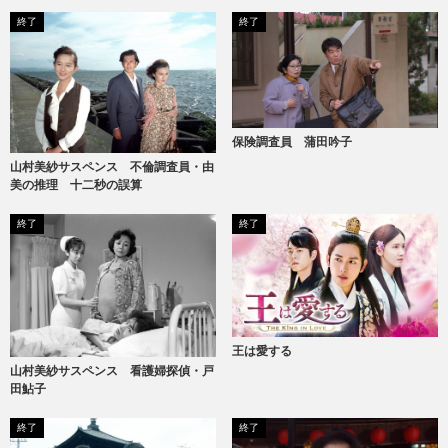
ヌードギャル
終了
終了
保険調査員 蒲田吟子
山村美紗サスペンス 不倫調査員・由
美の推理 十二秒の誤算
終了
終了
王は愛する
山村美紗サスペンス 看護婦探偵・戸
田鮎子
終了
終了