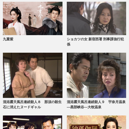
九重紫
ショカツの女 新宿西署 刑事課強行犯
係
混浴露天風呂連続殺人８ 那須の殺生
混浴露天風呂連続殺人９ 宇奈月温泉
石に消えたヌードギャル
―黒部峡谷―大牧温泉