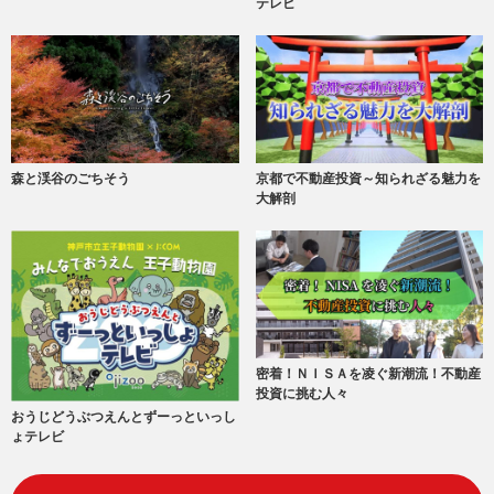
テレビ
森と渓谷のごちそう
京都で不動産投資～知られざる魅力を
大解剖
密着！ＮＩＳＡを凌ぐ新潮流！不動産
投資に挑む人々
おうじどうぶつえんとずーっといっし
ょテレビ