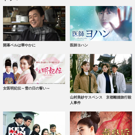
開幕ベルは華やかに
医師ヨハン
女医明妃伝～雪の日の誓い～
山村美紗サスペンス 京都離婚旅行殺
人事件