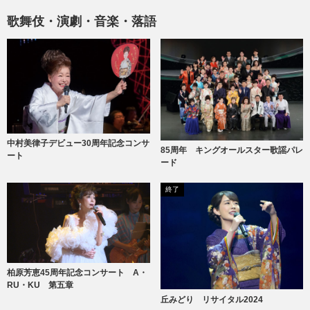
歌舞伎・演劇・音楽・落語
中村美律子デビュー30周年記念コンサ
85周年 キングオールスター歌謡パレ
ート
ード
終了
柏原芳恵45周年記念コンサート A・
RU・KU 第五章
丘みどり リサイタル2024