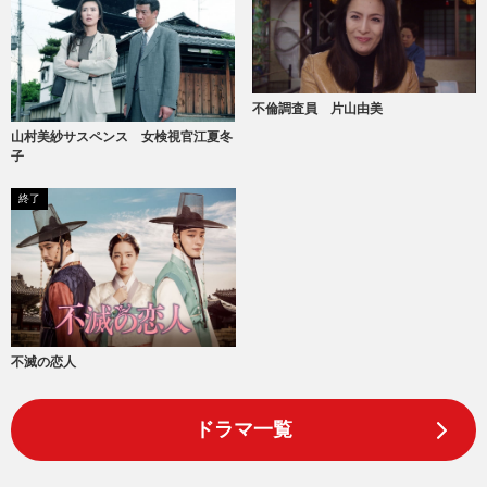
不倫調査員 片山由美
山村美紗サスペンス 女検視官江夏冬
子
終了
不滅の恋人
ドラマ一覧