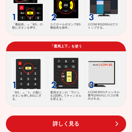
スクロールボタンでBS
「番組表」→「BS」の
J:COM BS(260ch)でス
番組表を操作。
順にボタンを押す。
トップする。
「選局上下」を使う
J:COM BSのチャンネル
「BS」→「1」の順に
選局ボタンの「下(
)」
番号(260ch)とロゴが表
ボタンを押しBS1にす
を2回押してチャンネル
示される。
る。
を変える。
詳しく見る