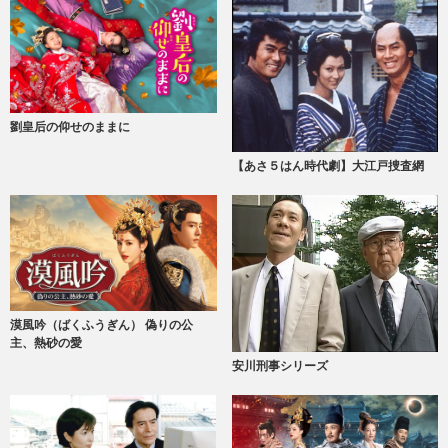
劉皇后の仰せのままに
【あさ５はん時代劇】大江戸捜査網
漠風吟（ばくふうぎん） 偽りの公
主、熱砂の愛
安川刑事シリーズ