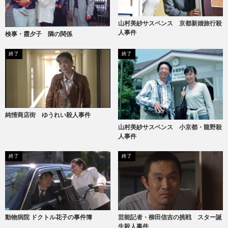
山村美紗サスペンス 京都新婚旅行殺
人事件
検事・霞夕子 隣の関係
終了
終了
純情商店街 ゆうれい殺人事件
山村美紗サスペンス 小京都・龍野殺
人事件
終了
終了
動物病院 ドクトル花子の事件簿
芸能記者・柳田信吉の挑戦 スター誕
生殺人事件