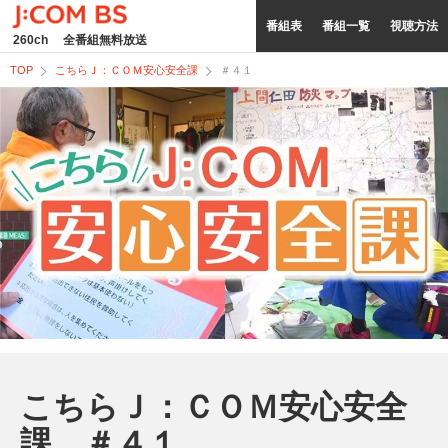
番組表
番組一覧
視聴方法
260ch
全番組無料放送
TOP
こちらＪ：ＣＯＭ安心安全課
＃４１
こちらＪ：ＣＯＭ安心安全
課 ＃４１