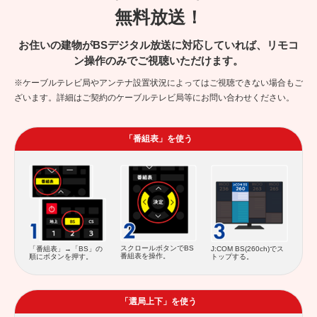
無料放送！
お住いの建物がBSデジタル放送に対応していれば、リモコ
ン操作のみでご視聴いただけます。
※ケーブルテレビ局やアンテナ設置状況によってはご視聴できない場合もご
ざいます。詳細はご契約のケーブルテレビ局等にお問い合わせください。
「番組表」を使う
スクロールボタンでBS
「番組表」→「BS」の
J:COM BS(260ch)でス
番組表を操作。
順にボタンを押す。
トップする。
「選局上下」を使う