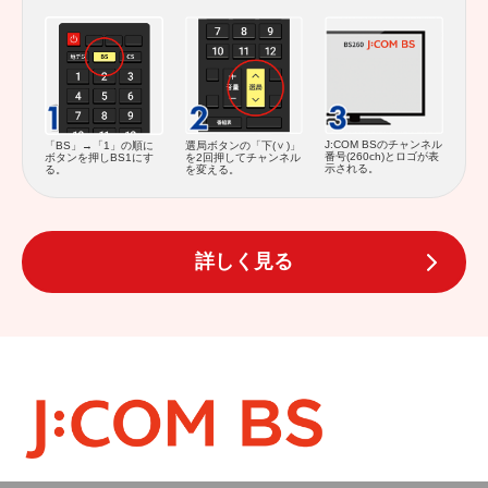
J:COM BSのチャンネル
「BS」→「1」の順に
選局ボタンの「下(
)」
番号(260ch)とロゴが表
ボタンを押しBS1にす
を2回押してチャンネル
示される。
る。
を変える。
詳しく見る