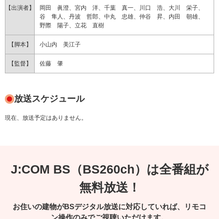
【出演者】
岡田 眞澄、宮内 洋、千葉 真一、川口 浩、大川 栄子、
谷 隼人、丹波 哲郎、中丸 忠雄、仲谷 昇、内田 朝雄、
野際 陽子、立花 直樹
【脚本】
小山内 美江子
【監督】
佐藤 肇
放送スケジュール
現在、放送予定はありません。
J:COM BS（BS260ch）は全番組が
無料放送！
お住いの建物がBSデジタル放送に対応していれば、リモコ
ン操作のみでご視聴いただけます。