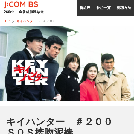
番組表
番組一覧
視聴方法
260ch
全番組無料放送
TOP
キイハンター
＃２００
キイハンター ＃２００
ＳＯＳ接吻泥棒