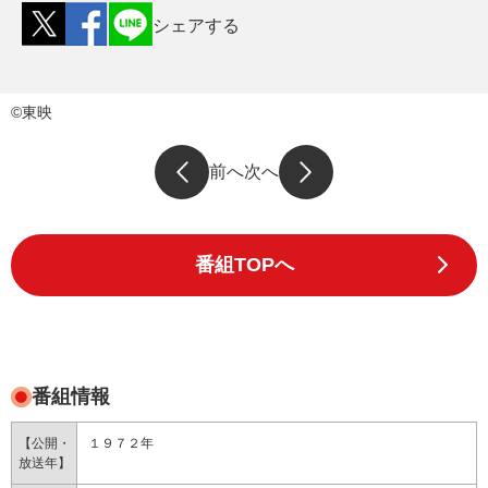
シェアする
©東映
前へ
次へ
番組TOPへ
番組情報
【公開・
１９７２年
放送年】