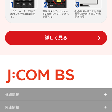
J:COM BSのチャンネル
「BS」→「1」の順に
選局ボタンの「下(
)」
番号(260ch)とロゴが表
ボタンを押しBS1にす
を2回押してチャンネル
示される。
る。
を変える。
詳しく見る
番組情報
関連情報