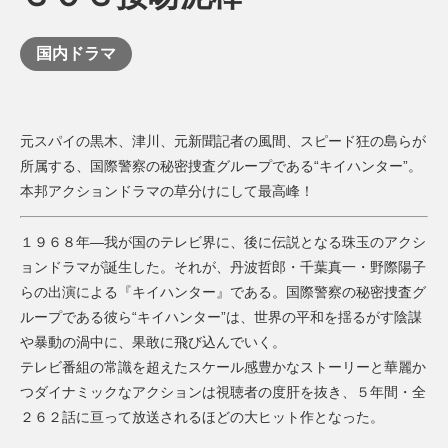
国内ドラマ
元スパイの黒木、津川、元新聞記者の風間、スピード狂の島らが
所属する、国際警察の秘密捜査グループである“キイハンター”。
本邦アクションドラマの草分けにして最高峰！
１９６８年―我が国のテレビ界に、後に伝説となる珠玉のアクシ
ョンドラマが誕生した。それが、丹波哲郎・千葉真一・野際陽子
らの出演による『キイハンター』である。国際警察の秘密捜査グ
ループである彼ら“キイハンター”は、世界の平和を揺るがす陰謀
や暴動の渦中に、果敢に飛び込んでいく。
テレビ番組の常識を超えたスケール感豊かなストーリーと華麗か
つダイナミックなアクションは視聴者の度肝を抜き、５年間・全
２６２話に亘って放送されるほどの大ヒット作となった。