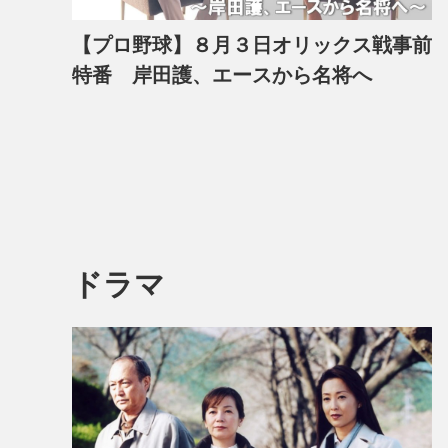
【プロ野球】８月３日オリックス戦事前
特番 岸田護、エースから名将へ
ドラマ