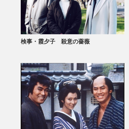
検事・霞夕子 殺意の薔薇