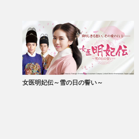
女医明妃伝～雪の日の誓い～