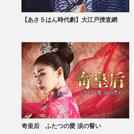
【あさ５はん時代劇】大江戸捜査網
奇皇后 ふたつの愛 涙の誓い