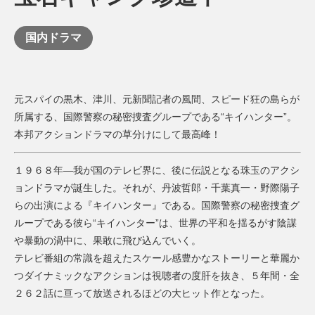
国内ドラマ
元スパイの黒木、津川、元新聞記者の風間、スピード狂の島らが
所属する、国際警察の秘密捜査グループである“キイハンター”。
本邦アクションドラマの草分けにして最高峰！
１９６８年―我が国のテレビ界に、後に伝説となる珠玉のアクシ
ョンドラマが誕生した。それが、丹波哲郎・千葉真一・野際陽子
らの出演による『キイハンター』である。国際警察の秘密捜査グ
ループである彼ら“キイハンター”は、世界の平和を揺るがす陰謀
や暴動の渦中に、果敢に飛び込んでいく。
テレビ番組の常識を超えたスケール感豊かなストーリーと華麗か
つダイナミックなアクションは視聴者の度肝を抜き、５年間・全
２６２話に亘って放送されるほどの大ヒット作となった。