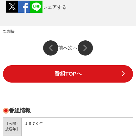
シェアする
©東映
前へ
次へ
番組TOPへ
番組情報
【公開・
１９７０年
放送年】