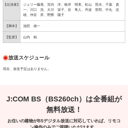
【出演者】
ジェリー藤尾、宮内 洋、根岸 明美、松山 照夫、千葉 真
一、川口 浩、大川 栄子、谷 隼人、丹波 哲郎、中丸 忠
雄、仲谷 昇、野際 陽子
【脚本】
池田 雄一
【監督】
山内 柏
放送スケジュール
現在、放送予定はありません。
J:COM BS（BS260ch）は全番組が
無料放送！
お住いの建物がBSデジタル放送に対応していれば、リモコ
ン操作のみでご視聴いただけます。