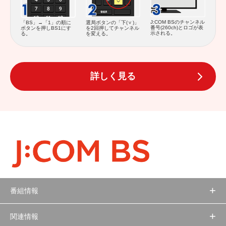
J:COM BSのチャンネル
「BS」→「1」の順に
選局ボタンの「下(
)」
番号(260ch)とロゴが表
ボタンを押しBS1にす
を2回押してチャンネル
示される。
る。
を変える。
詳しく見る
番組情報
関連情報