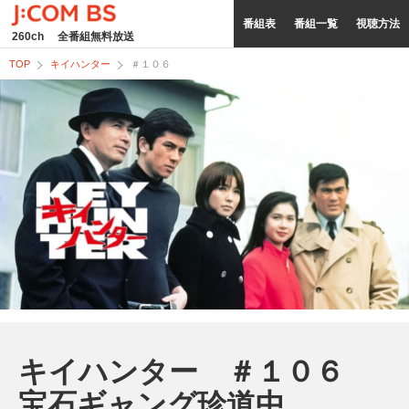
番組表
番組一覧
視聴方法
260ch
全番組無料放送
TOP
キイハンター
＃１０６
キイハンター ＃１０６
宝石ギャング珍道中