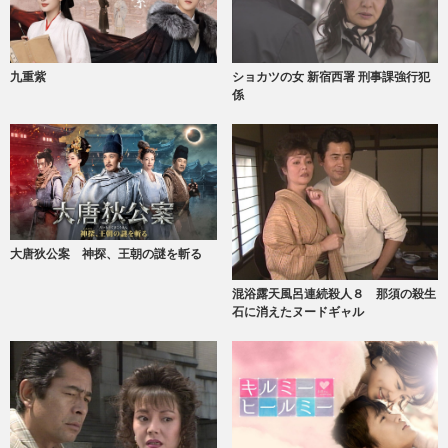
九重紫
ショカツの女 新宿西署 刑事課強行犯
係
大唐狄公案 神探、王朝の謎を斬る
混浴露天風呂連続殺人８ 那須の殺生
石に消えたヌードギャル