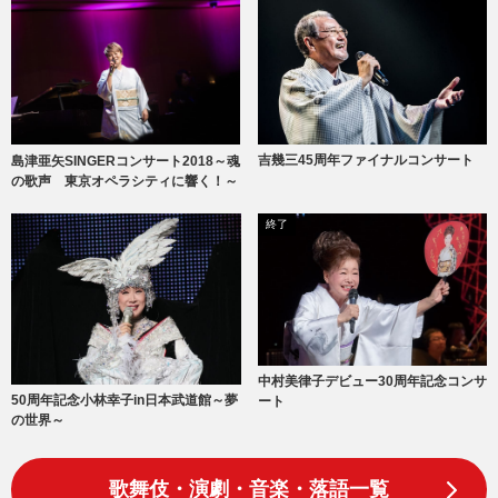
吉幾三45周年ファイナルコンサート
島津亜矢SINGERコンサート2018～魂
の歌声 東京オペラシティに響く！～
終了
中村美律子デビュー30周年記念コンサ
50周年記念小林幸子in日本武道館～夢
ート
の世界～
歌舞伎・演劇・音楽・落語一覧