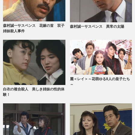
森村誠一サスペンス 花嫁の首 双子
森村誠一サスペンス 異常の太陽
姉妹殺人事件
麗＜レイ＞～花萌ゆる8人の皇子たち
～
白衣の複合殺人 美しき姉妹の性的体
験！