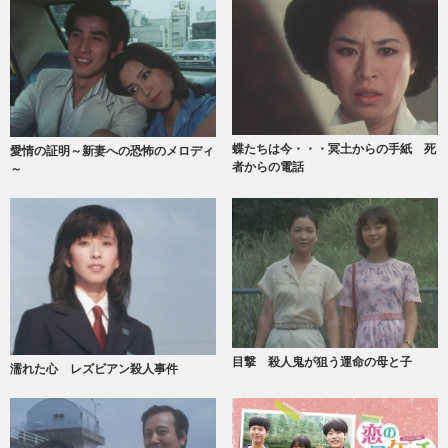
蝶たちは今・・・冥土からの手紙 死
愛情の証明～新妻への恐怖のメロディ
者からの電話
～
目撃 殺人鬼が狙う運命の母と子
濡れた心 レズビアン殺人事件