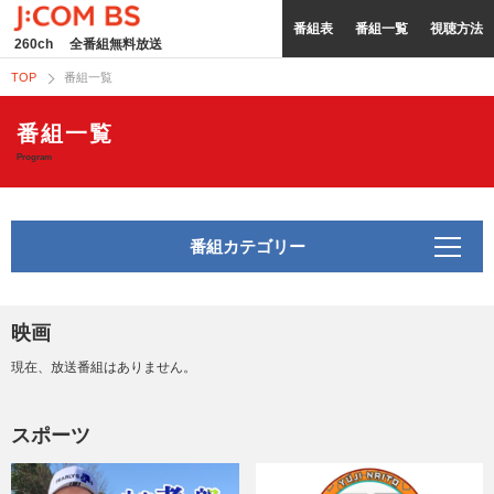
番組表
番組一覧
視聴方法
260ch
全番組無料放送
TOP
番組一覧
番組一覧
Program
番組カテゴリー
映画
現在、放送番組はありません。
スポーツ