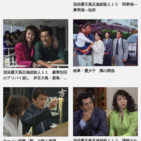
混浴露天風呂連続殺人１０ 阿寒湖―
摩周湖―知床
検事・霞夕子 隣の関係
混浴露天風呂連続殺人１１ 豪華別荘
のアリバイ崩し 伊豆大島・新島・式
根島
混浴露天風呂連続殺人１２ 誘拐され