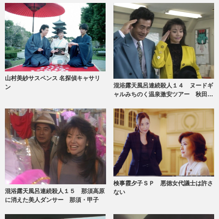
山村美紗サスペンス 名探偵キャサリ
混浴露天風呂連続殺人１４ ヌードギ
ン
ャルみちのく温泉激安ツアー 秋田・
岩手
検事霞夕子ＳＰ 悪徳女代議士は許さ
混浴露天風呂連続殺人１５ 那須高原
ない
に消えた美人ダンサー 那須・甲子