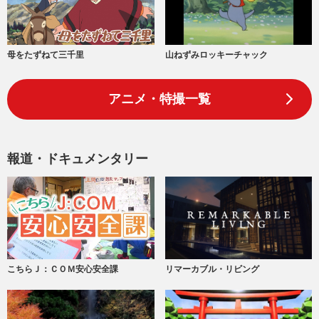
山ねずみロッキーチャック
母をたずねて三千里
アニメ・特撮一覧
報道・ドキュメンタリー
こちらＪ：ＣＯＭ安心安全課
リマーカブル・リビング