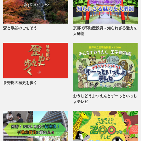
森と渓谷のごちそう
京都で不動産投資～知られざる魅力を
大解剖
泉秀樹の歴史を歩く
おうじどうぶつえんとずーっといっし
ょテレビ