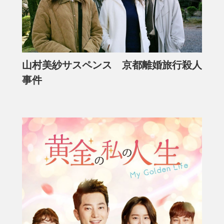
山村美紗サスペンス 京都離婚旅行殺人
事件