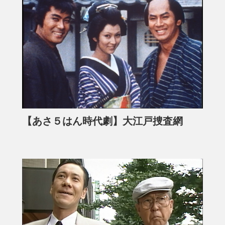
【あさ５はん時代劇】大江戸捜査網