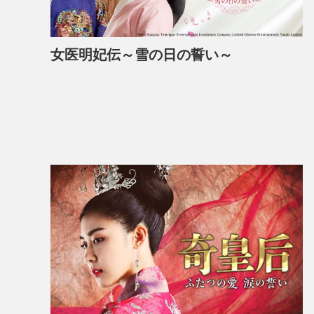
女医明妃伝～雪の日の誓い～