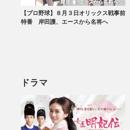
【プロ野球】８月３日オリックス戦事前
特番 岸田護、エースから名将へ
ドラマ