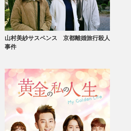
山村美紗サスペンス 京都離婚旅行殺人
事件