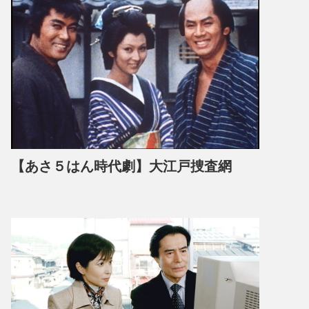
【あさ５はん時代劇】大江戸捜査網