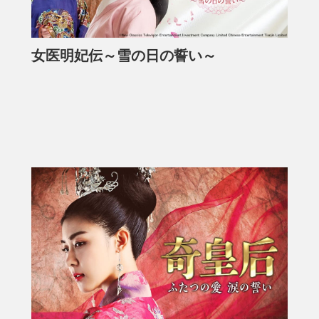
女医明妃伝～雪の日の誓い～