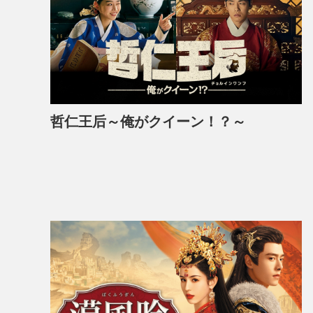
哲仁王后～俺がクイーン！？～