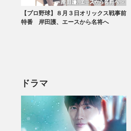
【プロ野球】８月３日オリックス戦事前
特番 岸田護、エースから名将へ
ドラマ