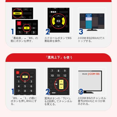
スクロールボタンでBS
「番組表」→「BS」の
J:COM BS(260ch)でス
番組表を操作。
順にボタンを押す。
トップする。
「選局上下」を使う
J:COM BSのチャンネル
「BS」→「1」の順に
選局ボタンの「下(
)」
番号(260ch)とロゴが表
ボタンを押しBS1にす
を2回押してチャンネル
示される。
る。
を変える。