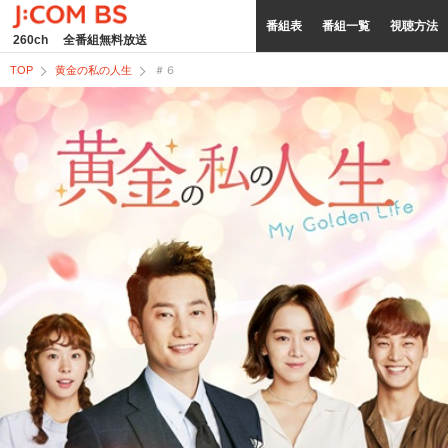
番組表
番組一覧
視聴方法
260ch
全番組無料放送
TOP
黄金の私の人生
＃６