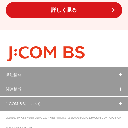
詳しく見る
番組情報
関連情報
J:COM BSについて
Licensed by KBS Media Ltd.(C)2017 KBS.All rights reserved/STUDIO DRAGON CORPORATION
© JCOM BS Co.,Ltd.