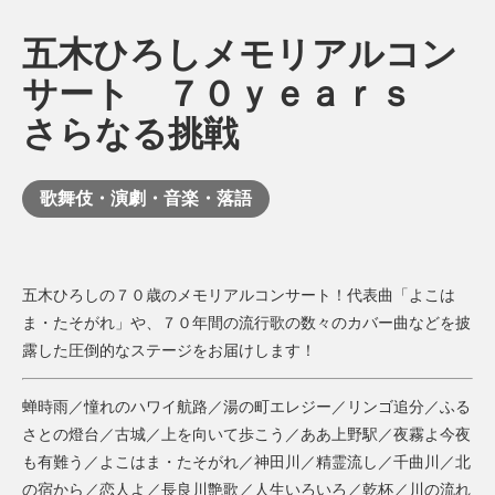
五木ひろしメモリアルコン
サート ７０ｙｅａｒｓ
さらなる挑戦
歌舞伎・演劇・音楽・落語
五木ひろしの７０歳のメモリアルコンサート！代表曲「よこは
ま・たそがれ」や、７０年間の流行歌の数々のカバー曲などを披
露した圧倒的なステージをお届けします！
蝉時雨／憧れのハワイ航路／湯の町エレジー／リンゴ追分／ふる
さとの燈台／古城／上を向いて歩こう／ああ上野駅／夜霧よ今夜
も有難う／よこはま・たそがれ／神田川／精霊流し／千曲川／北
の宿から／恋人よ／長良川艶歌／人生いろいろ／乾杯／川の流れ