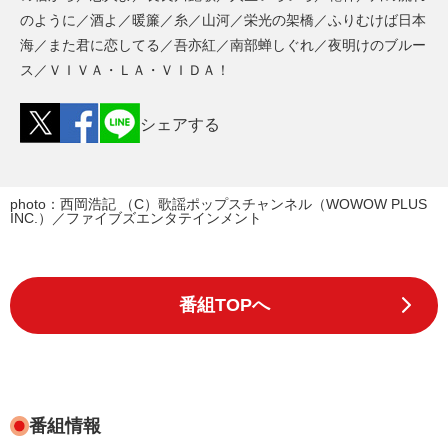
のように／酒よ／暖簾／糸／山河／栄光の架橋／ふりむけば日本
海／また君に恋してる／吾亦紅／南部蝉しぐれ／夜明けのブルー
ス／ＶＩＶＡ・ＬＡ・ＶＩＤＡ！
シェアする
photo：西岡浩記 （C）歌謡ポップスチャンネル（WOWOW PLUS
INC.）／ファイブズエンタテインメント
番組TOPへ
番組情報