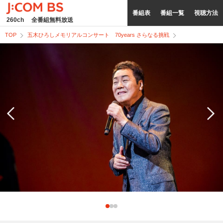
番組表
番組一覧
視聴方法
260ch
全番組無料放送
TOP
五木ひろしメモリアルコンサート 70years さらなる挑戦