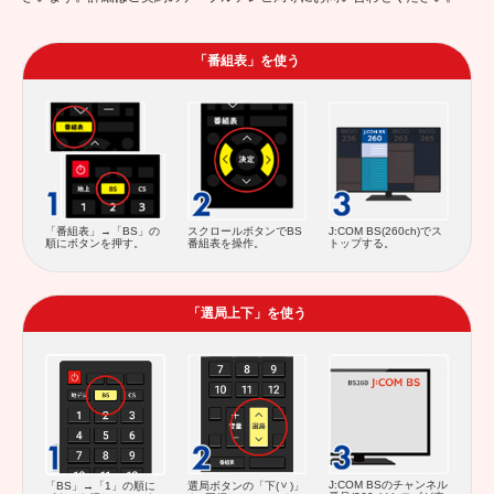
「番組表」を使う
スクロールボタンでBS
「番組表」→「BS」の
J:COM BS(260ch)でス
番組表を操作。
順にボタンを押す。
トップする。
「選局上下」を使う
J:COM BSのチャンネル
「BS」→「1」の順に
選局ボタンの「下(
)」