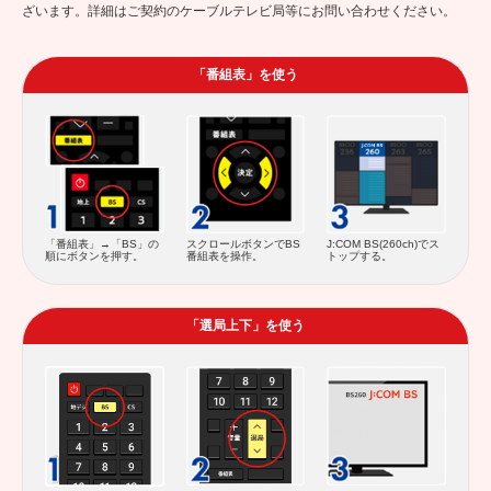
ざいます。詳細はご契約のケーブルテレビ局等にお問い合わせください。
「番組表」を使う
スクロールボタンでBS
「番組表」→「BS」の
J:COM BS(260ch)でス
番組表を操作。
順にボタンを押す。
トップする。
「選局上下」を使う