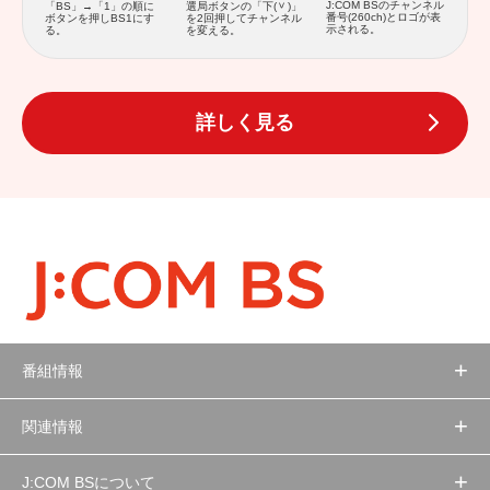
J:COM BSのチャンネル
「BS」→「1」の順に
選局ボタンの「下(
)」
番号(260ch)とロゴが表
ボタンを押しBS1にす
を2回押してチャンネル
示される。
る。
を変える。
詳しく見る
番組情報
関連情報
J:COM BSについて