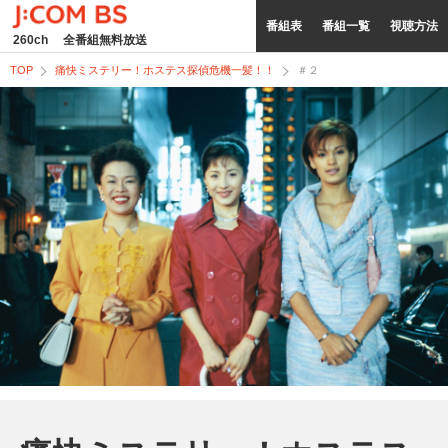
番組表
番組一覧
視聴方法
260ch
全番組無料放送
TOP
痛快ミステリー！ホステス探偵危機一髪！！
＃２