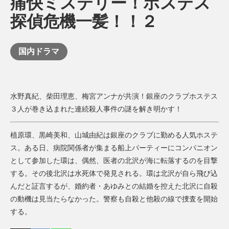
痛快ミステリー！ホステス
探偵危機一髪！！２
国内ドラマ
水野真紀、柴田理恵、梅宮アンナが共演！銀座のクラブホステス
３人が巻き込まれた連続殺人事件の謎を解き明かす！
植原環、黒崎美和、山城由紀は銀座のクラブに勤める人気ホステ
ス。ある日、病院関係者が集まる船上パーティーにコンパニオン
として参加した環は、偶然、医者の北沢が海に転落するのを目撃
する。その後北沢は水死体で発見される。環は北沢が自ら飛び込
んだと証言するが、婚約者・あゆみとの結婚を控えた北沢に自殺
の動機は見当たらなかった。警察も自殺と他殺の線で捜査を開始
する。