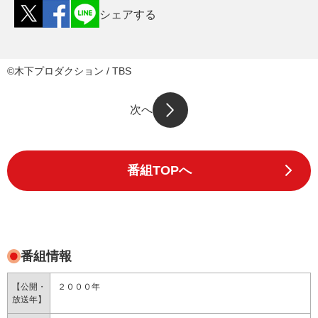
シェアする
©木下プロダクション / TBS
次へ
番組TOPへ
番組情報
【公開・
２０００年
放送年】