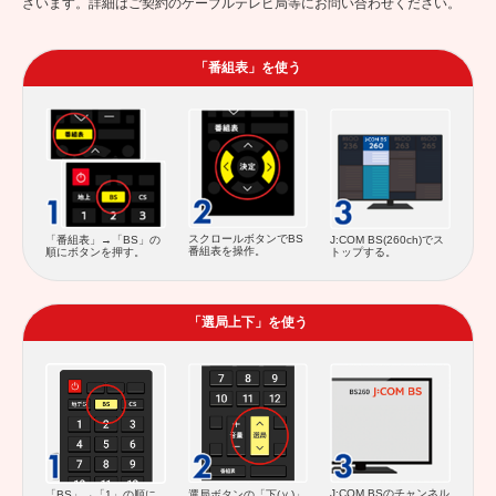
ざいます。詳細はご契約のケーブルテレビ局等にお問い合わせください。
「番組表」を使う
スクロールボタンでBS
「番組表」→「BS」の
J:COM BS(260ch)でス
番組表を操作。
順にボタンを押す。
トップする。
「選局上下」を使う
J:COM BSのチャンネル
「BS」→「1」の順に
選局ボタンの「下(
)」