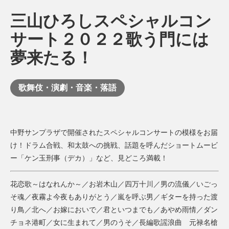
三山ひろしスペシャルコン
サート２０２２歌う門には
夢来たる！
歌舞伎・演劇・音楽・落語
中野サンプラザで開催されたスペシャルコンサートの模様をお届
け！ドラム合戦、和太鼓への挑戦、話題を呼んだショートムービ
ー「ケン玉刑事（デカ）」など、見どころ満載！
花恋歌～はなれんか～／お岩木山／四万十川／男の流儀／いごっ
そ魂／夜霧よ今夜もありがとう／嵐を呼ぶ男／ギターを持った渡
り鳥／北へ／お嫁においで／君といつまでも／あやめ雨情／ダン
チョネ港町／女に生まれて／男のうそ／長編歌謡浪曲 元禄名槍