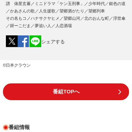
譜 俵星玄蕃／ミニドラマ「ケン玉刑事」／少年時代／銀色の道
／かあさんの歌／人生援歌／望郷酒がたり／望郷列車
その名もコノハナサクヤヒメ／望郷山河／北のおんな町／浮世傘
／谺ーこだま／夢追い人／人恋酒場
シェアする
©日本クラウン
番組TOPへ
番組情報