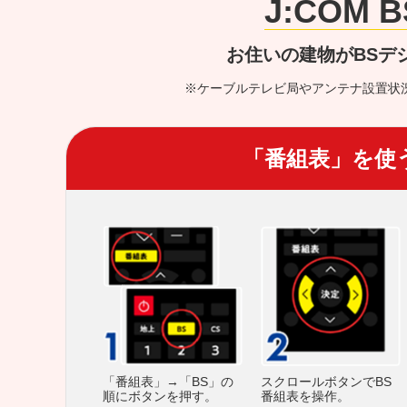
J:COM
お住いの建物がBSデ
※ケーブルテレビ局やアンテナ設置状
「番組表」を使
スクロールボタンでBS
「番組表」→「BS」の
番組表を操作。
順にボタンを押す。