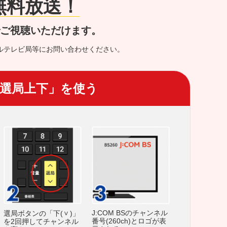
が無料放送！
でご視聴いただけます。
ルテレビ局等にお問い合わせください。
選局上下」を使う
J:COM BSのチャンネル
選局ボタンの「下(
)」
番号(260ch)とロゴが表
を2回押してチャンネル