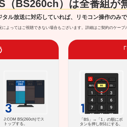
 BS（BS260ch）は全番組
ジタル放送に対応していれば、リモコン操作のみ
況によってはご視聴できない場合もございます。詳細はご契約のケーブ
う
「
J:COM BS(260ch)でス
「BS」→「1」の順にボ
トップする。
タンを押しBS1にする。