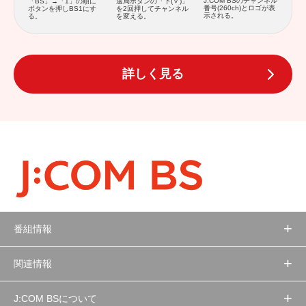
J:COM BSのチャンネル
「BS」→「1」の順に
選局ボタンの「下(
)」
番号(260ch)とロゴが表
ボタンを押しBS1にす
を2回押してチャンネル
示される。
る。
を変える。
詳しく見る
番組情報
関連情報
J:COM BSについて