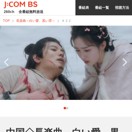
番組表
番組一覧
視聴方法
260ch
全番組無料放送
TOP
長楽曲～白い愛、黒い罪～
＃３２