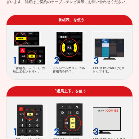
ざいます。詳細はご契約のケーブルテレビ局等にお問い合わせください。
「番組表」を使う
スクロールボタンでBS
「番組表」→「BS」の
J:COM BS(260ch)でス
番組表を操作。
順にボタンを押す。
トップする。
「選局上下」を使う