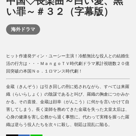
中国◇長楽曲～白い愛、黒
い罪～＃３２（字幕版）
海外ドラマ
ヒット作連発ディン・ユーシー主演！冷酷無比な役人との結婚生
活の行方は・・・ＭａｎｇｏＴＶ時代劇ドラマ累計視聴数２０億
回突破の本国Ｎｏ．１ロマンス時代劇！
金蔵（きんぞう）は引き回しの刑に処されながら、すべては来羅
織（らいらしょく）の陰謀であると叫び、羅織の胸倉につかみか
かる。その直後、金蔵は顔幸（がんこう）に何かを言いかけて自
害してしまう。長く楽師を務めてきた金蔵を失った太皇太后は、
心身の健康を害し公務から退く事態に。代わって実権を握った羅
織は逆らう役人たちを次々に殺し、朝廷は混乱に陥る。