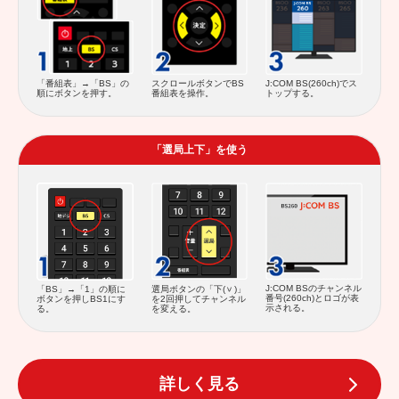
スクロールボタンでBS
「番組表」→「BS」の
J:COM BS(260ch)でス
番組表を操作。
順にボタンを押す。
トップする。
「選局上下」を使う
J:COM BSのチャンネル
「BS」→「1」の順に
選局ボタンの「下(
)」
番号(260ch)とロゴが表
ボタンを押しBS1にす
を2回押してチャンネル
示される。
る。
を変える。
詳しく見る