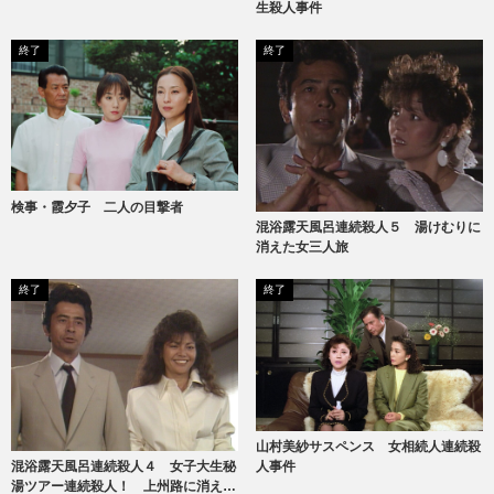
生殺人事件
終了
終了
検事・霞夕子 二人の目撃者
混浴露天風呂連続殺人５ 湯けむりに
消えた女三人旅
終了
終了
山村美紗サスペンス 女相続人連続殺
人事件
混浴露天風呂連続殺人４ 女子大生秘
湯ツアー連続殺人！ 上州路に消えた