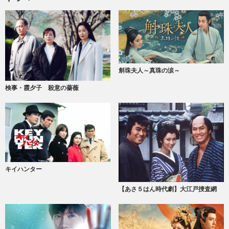
斛珠夫人～真珠の涙～
検事・霞夕子 殺意の薔薇
キイハンター
【あさ５はん時代劇】大江戸捜査網