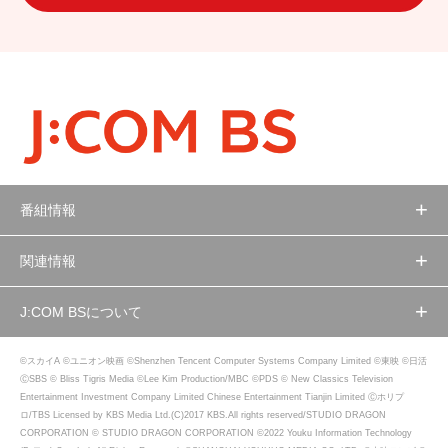
番組情報
関連情報
J:COM BSについて
©スカイA ©ユニオン映画 ©Shenzhen Tencent Computer Systems Company Limited ©東映 ©日活
ⒸSBS © Bliss Tigris Media ©Lee Kim Production/MBC ©PDS © New Classics Television
Entertainment Investment Company Limited Chinese Entertainment Tianjin Limited Ⓒホリプ
ロ/TBS Licensed by KBS Media Ltd.(C)2017 KBS.All rights reserved/STUDIO DRAGON
CORPORATION © STUDIO DRAGON CORPORATION ©2022 Youku Information Technology