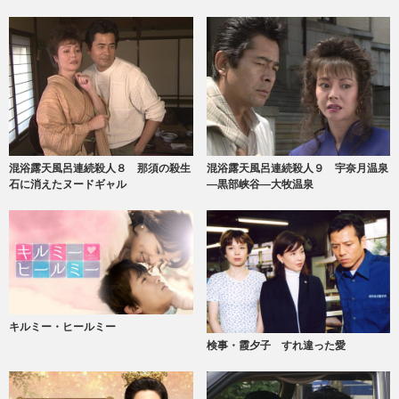
混浴露天風呂連続殺人８ 那須の殺生
混浴露天風呂連続殺人９ 宇奈月温泉
石に消えたヌードギャル
―黒部峡谷―大牧温泉
キルミー・ヒールミー
検事・霞夕子 すれ違った愛