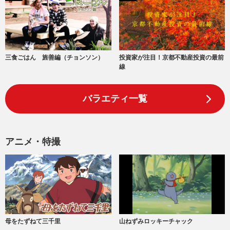
三食ごはん 旌善編（チョンソン）
投資家が注目！京都不動産投資の最前
線
バラエティ一覧
アニメ・特撮
山ねずみロッキーチャック
母をたずねて三千里