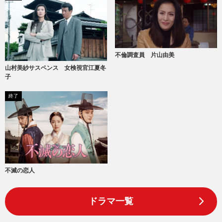
不倫調査員 片山由美
山村美紗サスペンス 女検視官江夏冬
子
終了
不滅の恋人
ドラマ一覧