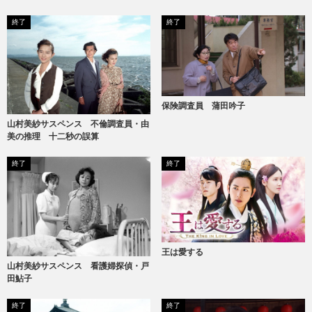
ヌードギャル
終了
終了
保険調査員 蒲田吟子
山村美紗サスペンス 不倫調査員・由
美の推理 十二秒の誤算
終了
終了
王は愛する
山村美紗サスペンス 看護婦探偵・戸
田鮎子
終了
終了