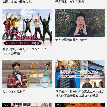
太陽、京都で麺食らう。
千客万来～がおら寄席～
ナイツ塙の東葛ヤッホー
花よりおじいさん シーズン１ フラ
ンス・台湾編
ねづっちぃ散歩Ｘ
５年前の一歩が未来を変えた～夫婦が
掴んだ不動産投資の成功への軌跡
終了
終了