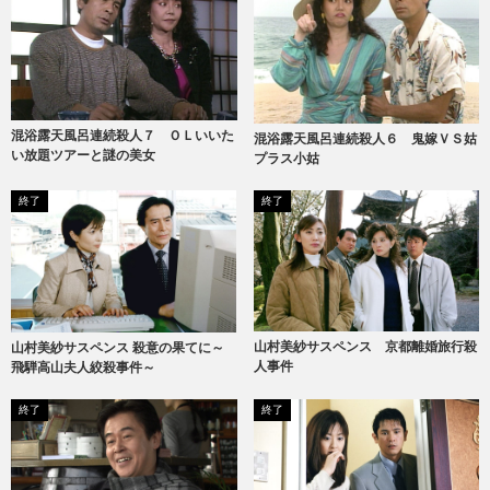
混浴露天風呂連続殺人７ ＯＬいいた
混浴露天風呂連続殺人６ 鬼嫁ＶＳ姑
い放題ツアーと謎の美女
プラス小姑
終了
終了
山村美紗サスペンス 京都離婚旅行殺
山村美紗サスペンス 殺意の果てに～
人事件
飛騨高山夫人絞殺事件～
終了
終了