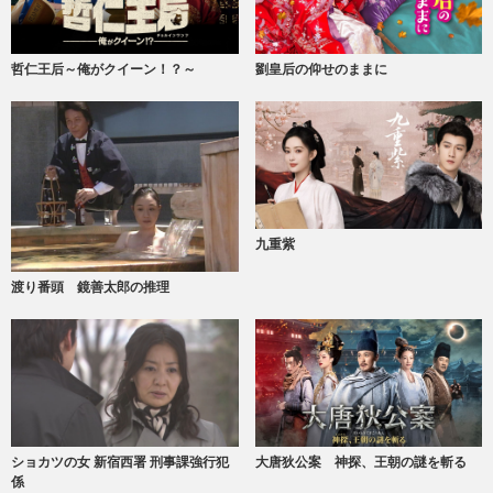
哲仁王后～俺がクイーン！？～
劉皇后の仰せのままに
九重紫
渡り番頭 鏡善太郎の推理
大唐狄公案 神探、王朝の謎を斬る
ショカツの女 新宿西署 刑事課強行犯
係