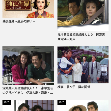
独孤伽羅～皇后の願い～
混浴露天風呂連続殺人１０ 阿寒湖―
摩周湖―知床
検事・霞夕子 隣の関係
混浴露天風呂連続殺人１１ 豪華別荘
のアリバイ崩し 伊豆大島・新島・式
根島
終了
終了