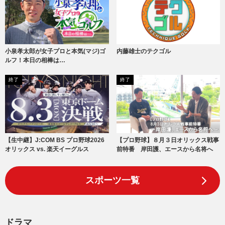
小泉孝太郎が女子プロと本気(マジ)ゴ
内藤雄士のテクゴル
ルフ！本日の相棒は…
終了
終了
【生中継】J:COM BS プロ野球2026
【プロ野球】８月３日オリックス戦事
オリックス vs. 楽天イーグルス
前特番 岸田護、エースから名将へ
スポーツ一覧
ドラマ