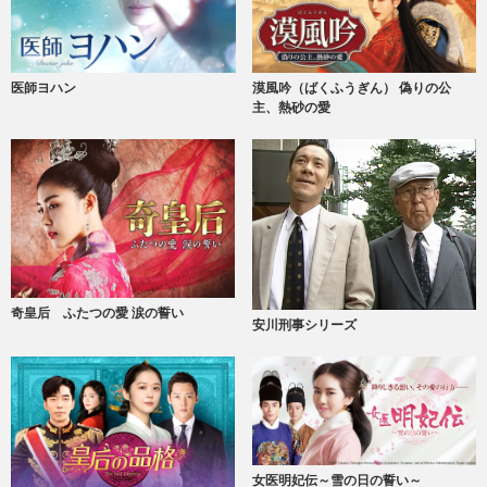
医師ヨハン
漠風吟（ばくふうぎん） 偽りの公
主、熱砂の愛
奇皇后 ふたつの愛 涙の誓い
安川刑事シリーズ
女医明妃伝～雪の日の誓い～