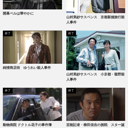
開幕ベルは華やかに
山村美紗サスペンス 京都新婚旅行殺
人事件
終了
終了
純情商店街 ゆうれい殺人事件
山村美紗サスペンス 小京都・龍野殺
人事件
終了
終了
動物病院 ドクトル花子の事件簿
芸能記者・柳田信吉の挑戦 スター誕