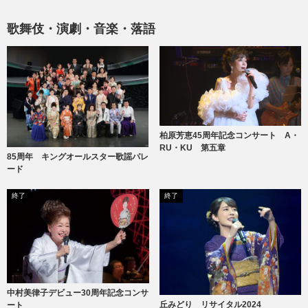
歌舞伎・演劇・音楽・落語
柏原芳恵45周年記念コンサート A・
RU・KU 第五章
85周年 キングオールスター歌謡パレ
ード
終了
終了
中村美律子デビュー30周年記念コンサ
丘みどり リサイタル2024
ート